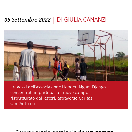
|
DI
GIULIA CANANZI
05 Settembre 2022
I ragazzi dell’associazione Habden Ngam Django,
concentrati in partita, sul nuovo campo
ristrutturato dai lettori, attraverso Caritas
sant’Antonio.
Questa storia comincia da
un campo