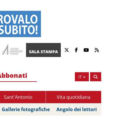
SALA STAMPA
Abbonati
IT
Sant'Antonio
Vita quotidiana
Gallerie fotografiche
Angolo dei lettori