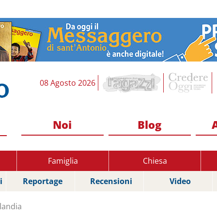
08 Agosto 2026
Noi
Blog
Famiglia
Chiesa
i
Reportage
Recensioni
Video
landia