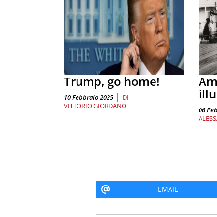
Trump, go home!
Ame
ill
|
10 Febbraio 2025
DI
VITTORIO GIORDANO
06 Feb
ALESS
EMAIL