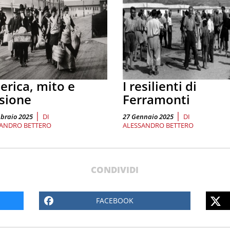
rica, mito e
I resilienti di
usione
Ferramonti
|
|
braio 2025
DI
27 Gennaio 2025
DI
ANDRO BETTERO
ALESSANDRO BETTERO
CONDIVIDI
FACEBOOK