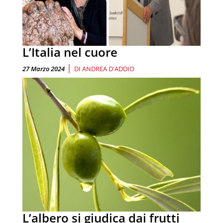
L’Italia nel cuore
|
27 Marzo 2024
DI
ANDREA D'ADDIO
L’albero si giudica dai frutti