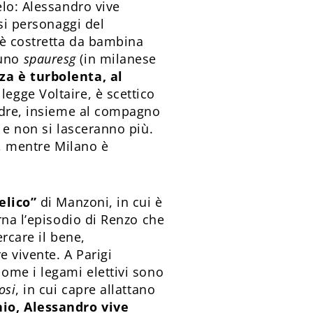
elo: Alessandro vive
rsi personaggi del
 è costretta da bambina
 uno
spauresg
(in milanese
za è turbolenta, al
: legge Voltaire, è scettico
madre, insieme al compagno
 e non si lasceranno più.
a, mentre Milano è
elico”
di Manzoni, in cui è
rna l’episodio di Renzo che
ercare il bene,
e vivente. A Parigi
come i legami elettivi sono
osi
, in cui capre allattano
io, Alessandro vive