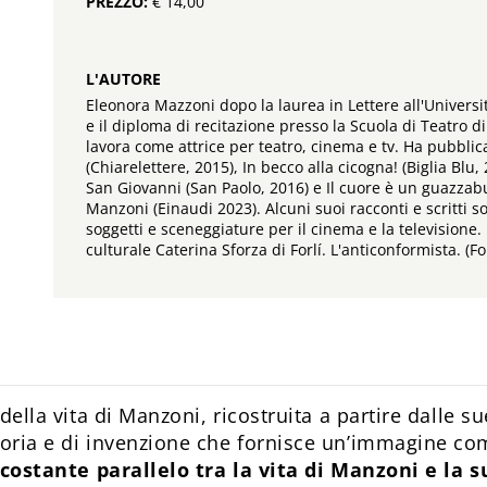
PREZZO:
€ 14,00
L'AUTORE
Eleonora Mazzoni dopo la laurea in Lettere all'Universi
e il diploma di recitazione presso la Scuola di Teatro 
lavora come attrice per teatro, cinema e tv. Ha pubblicat
(Chiarelettere, 2015), In becco alla cicogna! (Biglia Blu, 
San Giovanni (San Paolo, 2016) e Il cuore è un guazzabu
Manzoni (Einaudi 2023). Alcuni suoi racconti e scritti s
soggetti e sceneggiature per il cinema e la televisione. D
culturale Caterina Sforza di Forlí. L'anticonformista. (F
 della vita di Manzoni, ricostruita a partire dalle su
toria e di invenzione che fornisce un’immagine co
 costante parallelo tra la vita di Manzoni e la 