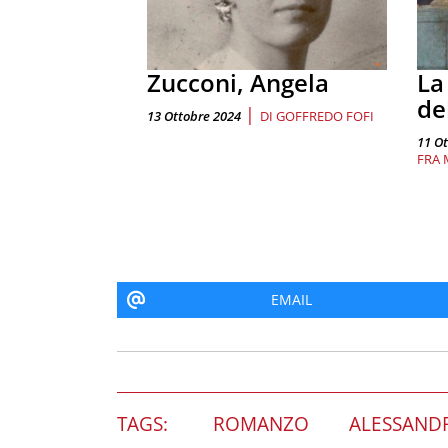
Zucconi, Angela
La
de
|
13 Ottobre 2024
DI
GOFFREDO FOFI
11 O
FRA 
EMAIL
TAGS:
ROMANZO
ALESSAND