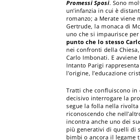
Promessi Sposi
. Sono molt
un’infanzia in cui è dista
romanzo; a Merate viene me
Gertrude, la monaca di M
uno che si impaurisce pe
punto che lo stesso Carlo
nei confronti della Chiesa
Carlo Imbonati. E avviene 
Intanto Parigi rappresenta
l’origine, l’educazione cri
Tratti che confluiscono in 
decisivo interrogare la pr
segue la folla nella rivolt
riconoscendo che nell’altro
incontra anche uno dei suo
più generativi di quelli d
bimbi o ancora il legame t