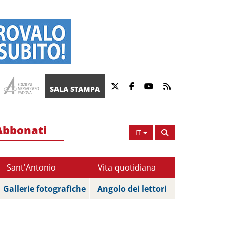
SALA STAMPA
Abbonati
IT
Sant'Antonio
Vita quotidiana
Gallerie fotografiche
Angolo dei lettori