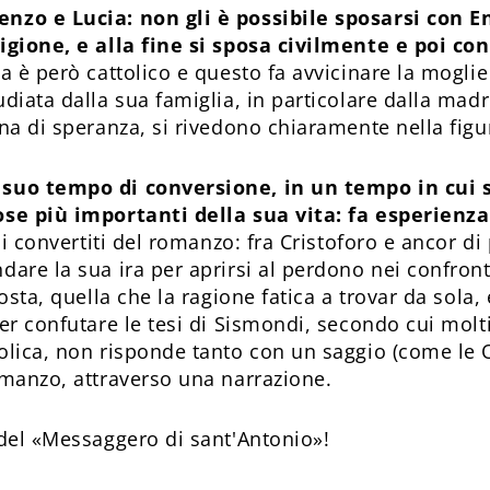
nzo e Lucia: non gli è possibile sposarsi con E
ligione, e alla fine si sposa civilmente e poi co
a è però cattolico e questo fa avvicinare la moglie 
diata dalla sua famiglia, in particolare dalla madre.
ena di speranza, si rivedono chiaramente nella figur
 suo tempo di conversione, in un tempo in cui 
ose più importanti della sua vita: fa esperienza 
n i convertiti del romanzo: fra Cristoforo e ancor d
dare la sua ira per aprirsi al perdono nei confront
osta, quella che la ragione fatica a trovar da sola, e
per confutare le tesi di Sismondi, secondo cui molt
tolica, non risponde tanto con un saggio (come le 
omanzo, attraverso una narrazione.
el «Messaggero di sant'Antonio»!