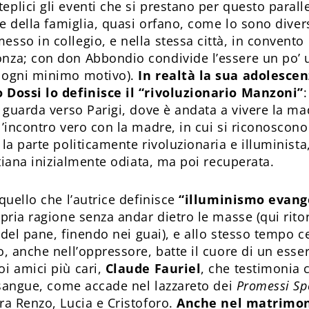
eplici gli eventi che si prestano per questo parall
nte della famiglia, quasi orfano, come lo sono dive
sso in collegio, e nella stessa città, in convento
onza; con don Abbondio condivide l’essere un po’
r ogni minimo motivo).
In realtà la sua adolescen
 Dossi lo definisce il “rivoluzionario Manzoni”
, guarda verso Parigi, dove è andata a vivere la 
l’incontro vero con la madre, in cui si riconoscono
 la parte politicamente rivoluzionaria e illuminist
stiana inizialmente odiata, ma poi recuperata.
quello che l’autrice definisce
“illuminismo evang
opria ragione senza andar dietro le masse (qui rito
a del pane, finendo nei guai), e allo stesso tempo c
, anche nell’oppressore, batte il cuore di un esser
i amici più cari,
Claude Fauriel
, che testimonia 
i sangue, come accade nel lazzareto dei
Promessi Sp
ra Renzo, Lucia e Cristoforo.
Anche nel matrimon