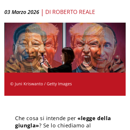
|
DI
ROBERTO REALE
03 Marzo 2026
© Juni Kriswanto / Getty Images
Che cosa si intende per
«legge della
giungla»
? Se lo chiediamo al