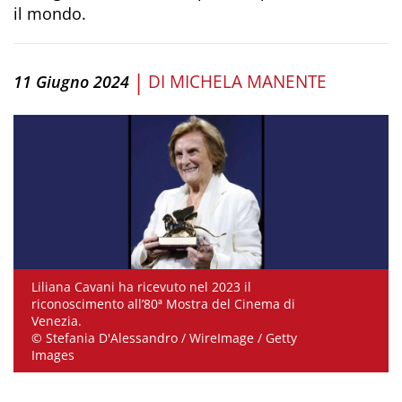
il mondo.
|
DI
MICHELA MANENTE
11 Giugno 2024
Liliana Cavani ha ricevuto nel 2023 il
riconoscimento all’80ª Mostra del Cinema di
Venezia.
© Stefania D'Alessandro / WireImage / Getty
Images