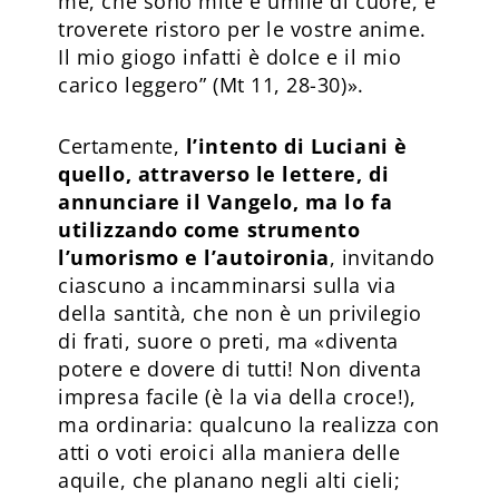
me, che sono mite e umile di cuore, e
troverete ristoro per le vostre anime.
Il mio giogo infatti è dolce e il mio
carico leggero” (Mt 11, 28-30)».
Certamente,
l’intento di Luciani è
quello, attraverso le lettere, di
annunciare il Vangelo, ma lo fa
utilizzando come strumento
l’umorismo e l’autoironia
, invitando
ciascuno a incamminarsi sulla via
della santità, che non è un privilegio
di frati, suore o preti, ma «diventa
potere e dovere di tutti! Non diventa
impresa facile (è la via della croce!),
ma ordinaria: qualcuno la realizza con
atti o voti eroici alla maniera delle
aquile, che planano negli alti cieli;