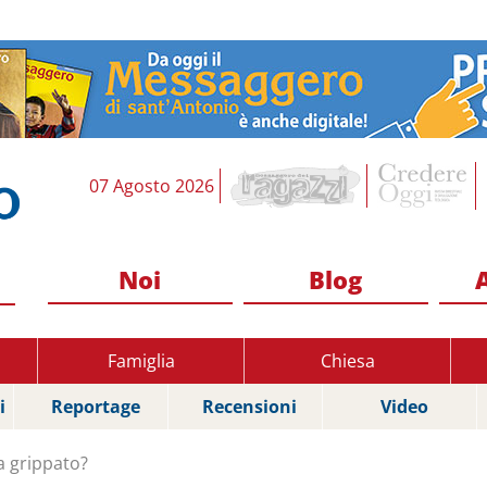
07 Agosto 2026
Noi
Blog
Famiglia
Chiesa
i
Reportage
Recensioni
Video
a grippato?