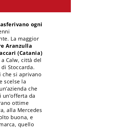
trasferivano ogni
enni
te. La maggior
re Aranzulla
accari (Catania)
a Calw, città del
 di Stoccarda.
i che si aprivano
e scelse la
 un’azienda che
i un’offerta da
erano ottime
ra, alla Mercedes
molto buona, e
 marca, quello