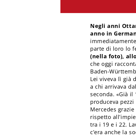
Negli anni Ottan
anno in Germa
immediatamente 
parte di loro lo 
(nella foto), a
che oggi racconta
Baden-Württember
Lei viveva lì già
a chi arrivava da
seconda. «Già il
produceva pezzi p
Mercedes grazie 
rispetto all’imp
tra i 19 e i 22. 
c’era anche la s