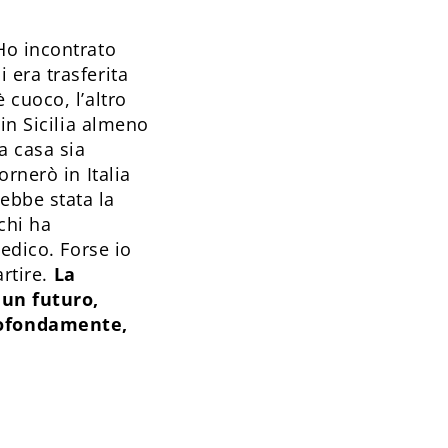
Ho incontrato
 era trasferita
 cuoco, l’altro
in Sicilia almeno
a casa sia
rnerò in Italia
ebbe stata la
 chi ha
edico. Forse io
artire.
La
 un futuro,
rofondamente,