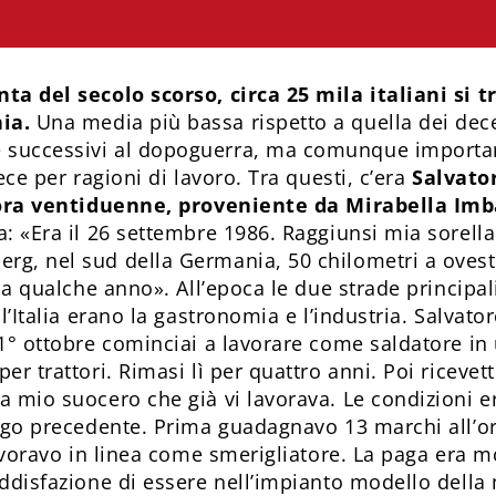
ta del secolo scorso, circa 25 mila italiani si 
nia.
Una media più bassa rispetto a quella dei dec
successivi al dopoguerra, ma comunque importan
fece per ragioni di lavoro. Tra questi, c’era
Salvato
llora ventiduenne, proveniente da Mirabella Imb
: «Era il 26 settembre 1986. Raggiunsi mia sorella 
g, nel sud della Germania, 50 chilometri a ovest
 da qualche anno». All’epoca le due strade principal
ll’Italia erano la gastronomia e l’industria. Salvator
 1° ottobre cominciai a lavorare come saldatore in
er trattori. Rimasi lì per quattro anni. Poi ricevett
a mio suocero che già vi lavorava. Le condizioni 
iego precedente. Prima guadagnavo 13 marchi all’o
Lavoravo in linea come smerigliatore. La paga era 
oddisfazione di essere nell’impianto modello della