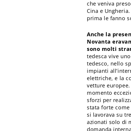
che veniva preso
Cina e Ungheria.
prima le fanno s
Anche la presen
Novanta eravamo 
sono molti stra
tedesca vive uno 
tedesco, nello sp
impianti all’inte
elettriche, e la 
vetture europee.
momento eccezion
sforzi per realiz
stata forte come
si lavorava su t
azionati solo di
domanda intern