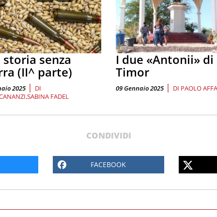
 storia senza
I due «Antonii» di
ra (II^ parte)
Timor
|
|
naio 2025
DI
09 Gennaio 2025
DI
PAOLO AFF
 CANANZI
SABINA FADEL
CONDIVIDI
FACEBOOK