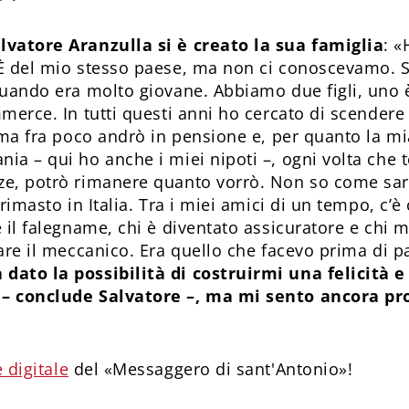
lvatore Aranzulla si è creato la sua famiglia
: «
È del mio stesso paese, ma non ci conoscevamo. Si
quando era molto giovane. Abbiamo due figli, uno è
merce. In tutti questi anni ho cercato di scendere 
, ma fra poco andrò in pensione e, per quanto la mi
a – qui ho anche i miei nipoti –, ogni volta che to
e, potrò rimanere quanto vorrò. Non so come sar
 rimasto in Italia. Tra i miei amici di un tempo, c’è
 il falegname, chi è diventato assicuratore e chi m
are il meccanico. Era quello che facevo prima di p
ato la possibilità di costruir­mi una felicità e
 – conclude Salvatore –, ma mi sento ancora p
 digitale
del «Messaggero di sant'Antonio»!