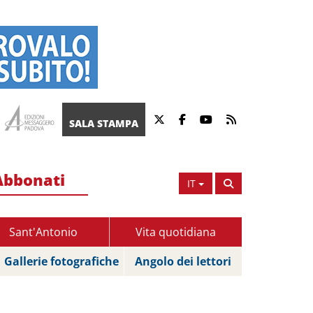
SALA STAMPA
Abbonati
IT
Sant'Antonio
Vita quotidiana
Gallerie fotografiche
Angolo dei lettori