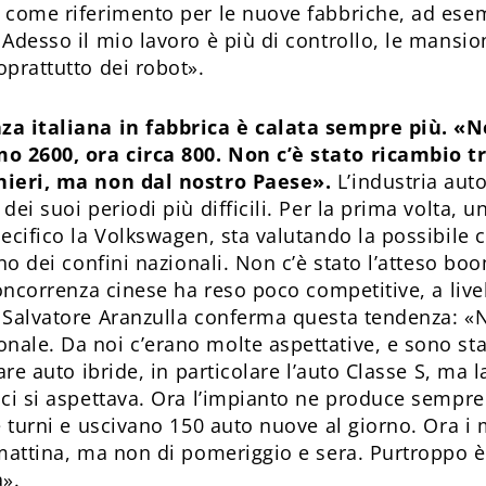
 come riferimento per le nuove fabbriche, ad esem
 Adesso il mio lavoro è più di controllo, le mansio
oprattutto dei robot».
za italiana in fabbrica è calata sempre più. «N
2600, ora circa 800. Non c’è stato ricambio tra
nieri, ma non dal nostro Paese».
L’industria aut
dei suoi periodi più difficili. Per la prima volta, 
ecifico la Volkswagen, sta valutando la possibile 
rno dei confini nazionali. Non c’è stato l’atteso bo
concorrenza cinese ha reso poco competitive, a livell
 Salvatore Aranzulla conferma questa tendenza: «
ale. Da noi c’erano molte aspettative, e sono stati
zare auto ibride, in particolare l’auto Classe S, ma 
 ci si aspettava. Ora l’impianto ne produce sempre 
re turni e uscivano 150 auto nuove al giorno. Ora i
 mattina, ma non di pomeriggio e sera. Purtroppo è
a».