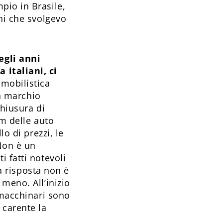
pio in Brasile,
ni che svolgevo
egli anni
 italiani, ci
omobilistica
un marchio
chiusura di
om delle auto
o di prezzi, le
Non è un
 fatti notevoli
la risposta non è
meno. All’inizio
 macchinari sono
 carente la