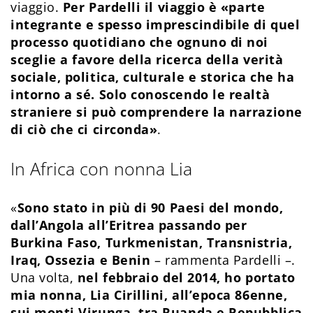
viaggio.
Per Pardelli il viaggio è «parte
integrante e spesso imprescindibile di quel
processo quotidiano che ognuno di noi
sceglie a favore della ricerca della verità
sociale, politica, culturale e storica che ha
intorno a sé. Solo conoscendo le realtà
straniere si può comprendere la narrazione
di ciò che ci circonda»
.
In Africa con nonna Lia
«
Sono stato in più di 90 Paesi del mondo,
dall’Angola all’Eritrea passando per
Burkina Faso, Turkmenistan, Transnistria,
Iraq, Ossezia e Benin
– rammenta Pardelli –.
Una volta,
nel febbraio del 2014, ho portato
mia nonna, Lia Cirillini, all’epoca 86enne,
sui monti Virunga, tra Ruanda e Repubblica