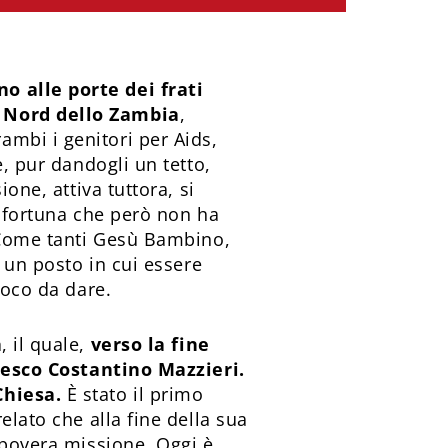
o alle porte dei frati
o Nord dello Zambia
,
mbi i genitori per Aids,
e, pur dandogli un tetto,
one, attiva tuttora, si
a fortuna che però non ha
. Come tanti Gesù Bambino,
o un posto in cui essere
 poco da dare.
a
, il quale,
verso la fine
ancesco Costantino Mazzieri.
Chiesa.
È stato il primo
elato che alla fine della sua
 povera missione. Oggi è