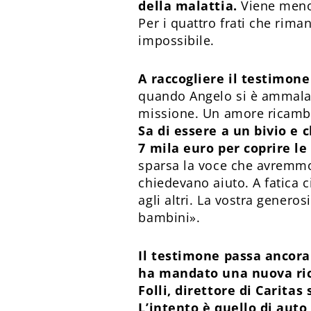
della malattia.
Viene meno 
Per i quattro frati che rima
impossibile.
A raccogliere il testimone
quando Angelo si è ammalat
missione. Un amore ricambi
Sa di essere a un bivio e 
7 mila euro per coprire le 
sparsa la voce che avremmo 
chiedevano aiuto. A fatica c
agli altri. La vostra generos
bambini».
Il testimone passa ancora
ha mandato una nuova rich
Folli, direttore di Caritas
L’intento è quello di auto