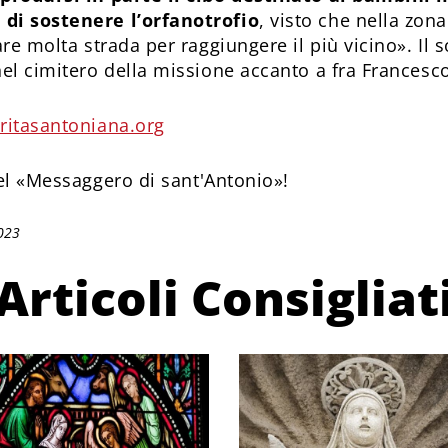
 di sostenere l’orfanotrofio
, visto che nella zon
are molta strada per raggiungere il più vicino». Il
nel cimitero della missione accanto a fra Francesco
itasantoniana.org
l «Messaggero di sant'Antonio»!
023
Articoli Consigliat