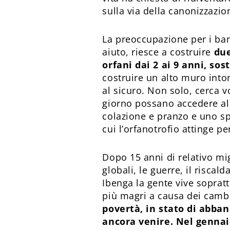
sulla via della canonizzazi
La preoccupazione per i bamb
aiuto, riesce a costruire
due
orfani dai 2 ai 9 anni, sos
costruire un alto muro intor
al sicuro. Non solo, cerca v
giorno possano accedere all
colazione e pranzo e uno sp
cui l’orfanotrofio attinge pe
Dopo 15 anni di relativo mi
globali, le guerre, il risca
Ibenga la gente vive soprat
più magri a causa dei camb
povertà, in stato di abban
ancora venire. Nel gennai