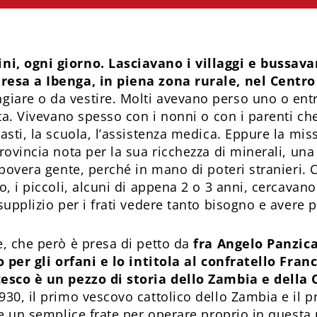
i, ogni giorno. Lasciavano i villaggi e bussavan
resa a Ibenga, in piena zona rurale, nel Centr
are o da vestire. Molti avevano perso uno o entra
lta. Vivevano spesso con i nonni o con i parenti ch
sti, la scuola, l’assistenza medica. Eppure la missi
provincia nota per la sua ricchezza di minerali, un
a povera gente, perché in mano di poteri stranieri
o, i piccoli, alcuni di appena 2 o 3 anni, cercavan
supplizio per i frati vedere tanto bisogno e avere
e, che però è presa di petto da
fra Angelo Panzic
lo per gli orfani e lo intitola al confratello Fr
cesco è un pezzo di storia dello Zambia e della 
30, il primo vescovo cattolico dello Zambia e il pr
are un semplice frate per operare proprio in questa