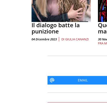
Il dialogo batte la
Que
punizione
ma
|
04 Dicembre 2023
DI
GIULIA CANANZI
30 No
FRA M
EMAIL