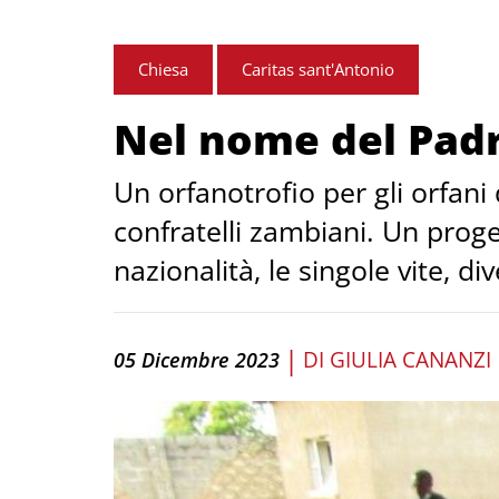
Chiesa
Caritas sant'Antonio
Nel nome del Pad
Un orfanotrofio per gli orfani 
confratelli zambiani. Un prog
nazionalità, le singole vite, d
|
DI
GIULIA CANANZI
05 Dicembre 2023