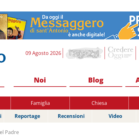
09 Agosto 2026
Noi
Blog
Famiglia
Chiesa
i
Reportage
Recensioni
Video
el Padre