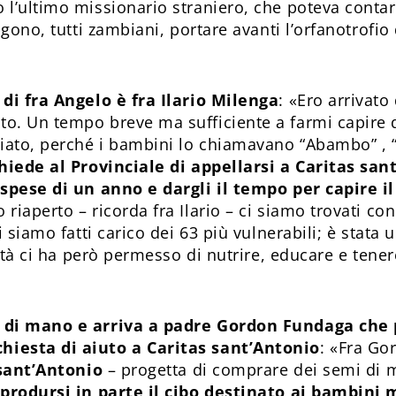
l’ultimo missionario straniero, che poteva contare
ngono, tutti zambiani, portare avanti l’orfanotrofi
 di fra Angelo è fra Ilario Milenga
: «Ero arrivat
o. Un tempo breve ma sufficiente a farmi capire
ato, perché i bambini lo chiamavano “Abambo” , 
chiede al Provinciale di appellarsi a Caritas san
spese di un anno e dargli il tempo per capire il 
riaperto – ricorda fra Ilario – ci siamo trovati co
i siamo fatti carico dei 63 più vulnerabili; è stata
ità ci ha però permesso di nutrire, educare e tenere
 di mano e arriva a padre Gordon Fundaga che p
iesta di aiuto a Caritas sant’Antonio
: «Fra Go
 sant’Antonio
– progetta di comprare dei semi di m
 prodursi in parte il cibo destinato ai bambini