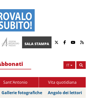
SALA STAMPA
Abbonati
IT
Sant'Antonio
Vita quotidiana
Gallerie fotografiche
Angolo dei lettori