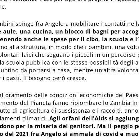
one.
ini spinge fra Angelo a mobilitare i contatti nella 
 aule, una cucina, un blocco di bagni per accog
tenendo anche le spese per il cibo, la scuola e l
no alla struttura, in modo che i bambini, una volta
olontari laici che seguano i piccoli in un percors
a scuola pubblica con le stesse possibilità degli a
untino da portarsi a casa, mentre un’altra volonta
r i pasti. Il bisogno però cresce.
glioramento delle condizioni economiche del Paes
ldamento del Pianeta fanno ripiombare lo Zambia in
tutto di agricoltura di sussistenza e i raccolti, a
iamenti climatici.
Agli orfani dell’Aids si aggiun
dono per la miseria dei genitori. Ma il peggio p
o del 2021 fra Angelo si ammala di covid e muo