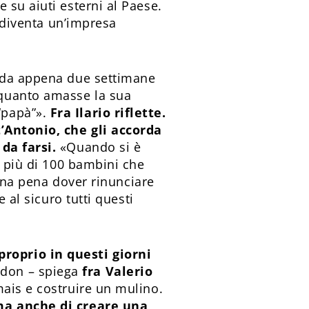
 su aiuti esterni al Paese.
o diventa un’impresa
o da appena due settimane
 quanto amasse la sua
“papà”».
Fra Ilario riflette.
t’Antonio, che gli accorda
da farsi.
«Quando si è
n più di 100 bambini che
 una pena dover rinunciare
 al sicuro tutti questi
roprio in questi giorni
rdon – spiega
fra Valerio
ais e costruire un mulino.
 ma anche di creare una