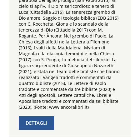
parabola del figlio prodigo (San Paolo 2013); «Il
cielo si aprì». Il Dio misericordioso e tenero di
Luca (Cittadella 2015); La tenerezza grembo di
Dio amore. Saggio di teologia biblica (EDB 2015)
con C. Rocchetta; Giona e lo scandalo della
tenerezza di Dio (Cittadella 2017) con M.
Rogante. Per Àncora: Nel grembo di Paolo. La
Chiesa degli affetti nella Lettera a Filemone
(2016); I volti della Maddalena. Myriam di
Magdala e la diaconia femminile nella Chiesa
(2017) con S. Ponga; La melodia del silenzio. La
figura sorprendente di Giuseppe di Nazareth
(2021); è stata nel team delle bibliste che hanno
realizzato I Vangeli tradotti e commentati da
quattro bibliste (2015), Le Lettere di Paolo
tradotte e commentate da tre bibliste (2020) e
Atti degli apostoli, Lettere cattoliche, Ebrei e
Apocalisse tradotti e commentati da sei bibliste
(2023). (Fonte: www.ancoralibri.it)
DETTAGLI