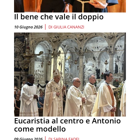
Il bene che vale il doppio
|
10 Giugno 2026
DI
GIULIA CANANZI
Eucaristia al centro e Antonio
come modello
|
09 Giugno 2026
DI
SABINA FADEL