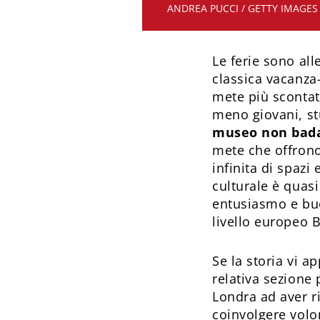
ANDREA PUCCI / GETTY IMAGES
Le ferie sono all
classica vacanza-
mete più scontate
meno giovani, st
museo non bada 
mete che offrono
infinita di spazi 
culturale è quas
entusiasmo e buo
livello europeo B
Se la storia vi ap
relativa sezione
Londra ad aver ri
coinvolgere volon