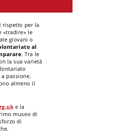
 rispetto per la
 «tradire» le
ate giovani o
olontariato al
imparare
. Tra le
n la sua varietà
olontariato
 a passione,
ono almeno il
rg.uk
e la
 primo museo di
sforzo di
che,