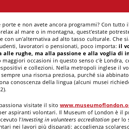
e porte e non avete ancora programmi? Con tutto il
relax al mare o in montagna, quest’estate potreste
 con un’alternativa ad alto tasso culturale. Che si
udenti, lavoratori o pensionati, poco importa:
il v
alle rughe, ma alla passione e alla voglia di 
 maggiori occasioni in questo senso c’è Londra, co
espositivi e collezioni. Nella metropoli inglese il v
i sempre una risorsa preziosa, purché sia abbinato
na conoscenza della lingua (alcuni musei richied
2).
passiona visitate il sito
www.museumoflondon.o
 per aspiranti volontari. Il Museum of London è il
cevuto l’
Investing in volun­teers accreditation
per lo 
tari nei lavori più disparati: accoglienza scolares