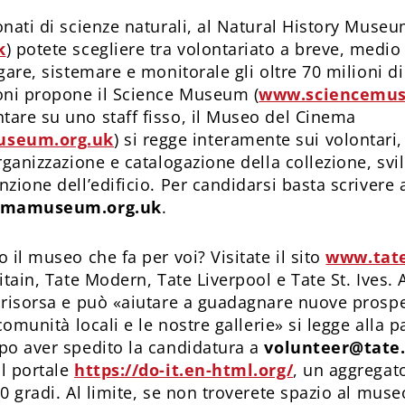
onati di scienze naturali, al Natural History Muse
k
) potete scegliere tra volontariato a breve, medio
gare, sistemare e monitorale gli oltre 70 milioni di
ni propone il Science Museum (
www.sciencemus
are su uno staff fisso, il Museo del Cinema
seum.org.uk
) si regge interamente sui volontari,
rganizzazione e catalogazione della collezione, svi
zione dell’edificio. Per candidarsi basta scrivere 
emamuseum.org.uk
.
 il museo che fa per voi? Visitate il sito
www.tate
itain, Tate Modern, Tate Liverpool e Tate St. Ives. 
 risorsa e può «aiutare a guadagnare nuove prospe
 comunità locali e le nostre gallerie» si legge alla 
po aver spedito la candidatura a
volunteer@tate.
l portale
https://do-it.en-html.org/
, un aggregato
0 gradi. Al limite, se non troverete spazio al muse