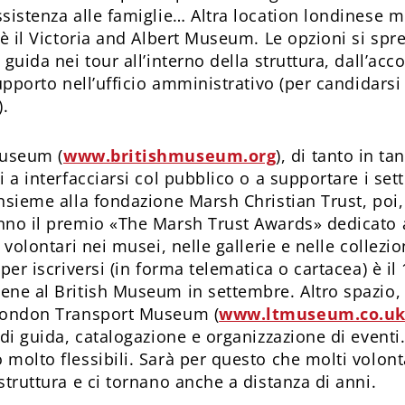
ssistenza alle famiglie… Altra location londinese 
 è il Victoria and Albert Museum. Le opzioni si spr
 guida nei tour all’interno della struttura, dall’a
supporto nell’ufficio amministrativo (per candidarsi 
).
Museum (
www.britishmuseum.org
), di tanto in ta
i a interfacciarsi col pubblico o a supportare i setto
Insieme alla fondazione Marsh Christian Trust, poi
nno il premio «The Marsh Trust Awards» dedicato a
i volontari nei musei, nelle gallerie e nelle collezi
per iscriversi (in forma telematica o cartacea) è il 
ene al British Museum in settembre. Altro spazio, 
 London Transport Museum (
www.ltmuseum.co.u
 di guida, catalogazione e organizzazione di eventi. 
molto flessibili. Sarà per questo che molti volonta
struttura e ci tornano anche a distanza di anni.