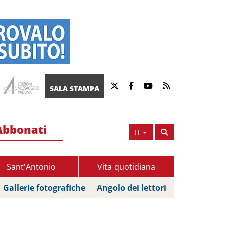
SALA STAMPA
Abbonati
IT
Sant'Antonio
Vita quotidiana
Gallerie fotografiche
Angolo dei lettori