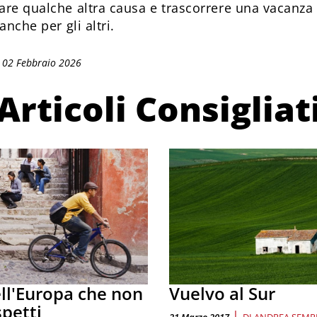
re qualche altra causa e trascorrere una vacanza 
anche per gli altri.
 02 Febbraio 2026
Articoli Consigliat
ll'Europa che non
Vuelvo al Sur
spetti
|
21 Marzo 2017
DI
ANDREA SEMPL