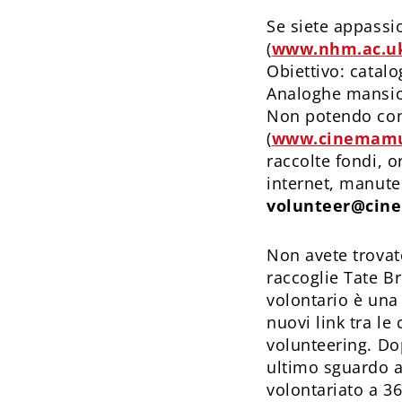
Se siete appassi
(
www.nhm.ac.u
Obiettivo: catalo
Analoghe mansio
Non potendo cont
(
www.cinemamu
raccolte fondi, o
internet, manuten
volunteer@cin
Non avete trovato
raccoglie Tate Br
volontario è una
nuovi link tra le
volunteering. Do
ultimo sguardo a
volontariato a 36