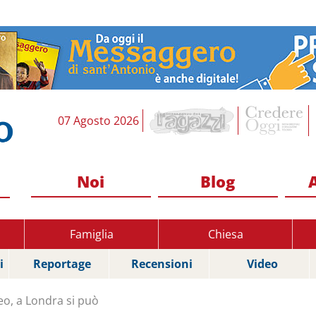
07 Agosto 2026
Noi
Blog
Famiglia
Chiesa
i
Reportage
Recensioni
Video
o, a Londra si può