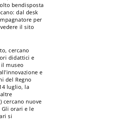
molto bendisposta
ecano: dal desk
ccompagnatore per
vedere il sito
nto, cercano
ri didattici e
, il museo
ll’innovazione e
oni del Regno
14 luglio, la
altre
k
) cercano nuove
Gli orari e le
ri si