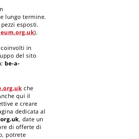
um
 e lungo termine.
 pezzi esposti.
eum.org.uk
).
 coinvolti in
luppo del sito
a:
be-a-
.org.uk
che
Anche qui il
ttive e creare
pagina dedicata al
org.uk
, date un
re di offerte di
o, potrete