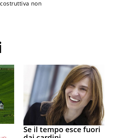
costruttiva non
i
Se il tempo esce fuori
dai cardini
ICI