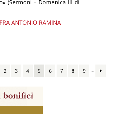
po» (Sermoni – Domenica III di
FRA ANTONIO RAMINA
…
2
3
4
5
6
7
8
9