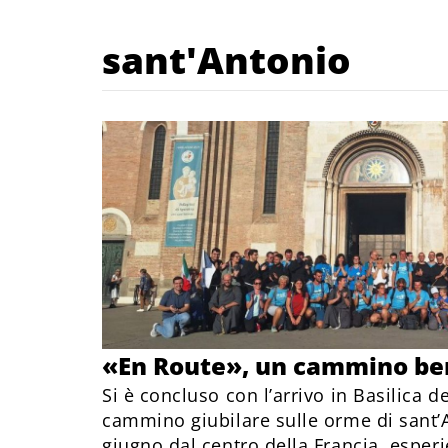
sant'Antonio
«En Route», un cammino be
Si è concluso con l’arrivo in Basilica d
cammino giubilare sulle orme di sant’A
giugno dal centro della Francia, esperie