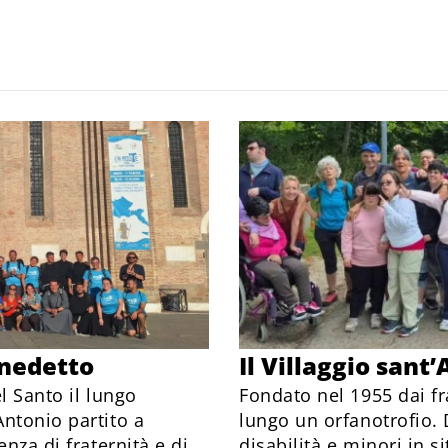
nedetto
Il Villaggio sant
el Santo il lungo
Fondato nel 1955 dai fra
ntonio partito a
lungo un orfanotrofio. 
nza di fraternità e di
disabilità e minori in sit