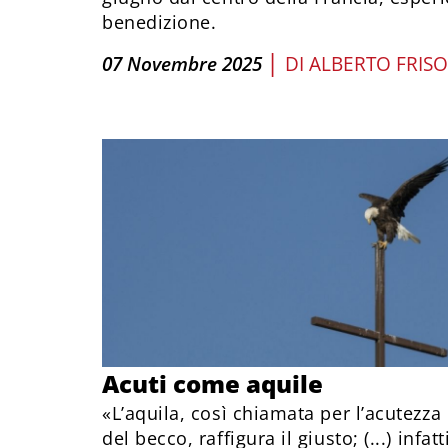
benedizione.
|
07 Novembre 2025
DI
ALBERTO FRISO
Acuti come aquile
«L’aquila, così chiamata per l’acutezza
del becco, raffigura il giusto; (...) infat