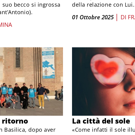
l suo becco si ingrossa
della relazione con Lui.
ant’Antonio).
|
01 Ottobre 2025
DI
FR
MINA
 ritorno
La città del sole
n Basilica, dopo aver
«Come infatti il sole il