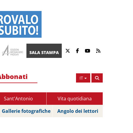
SALA STAMPA
Abbonati
IT
Sant'Antonio
Vita quotidiana
Gallerie fotografiche
Angolo dei lettori