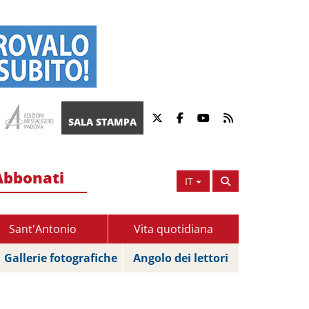
SALA STAMPA
Abbonati
IT
Sant'Antonio
Vita quotidiana
Gallerie fotografiche
Angolo dei lettori