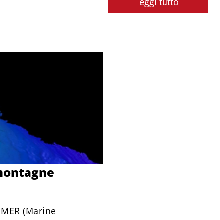
leggi tutto
 montagne
R MER (Marine