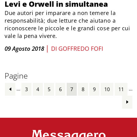
Levi e Orwell in simultanea
Due autori per imparare a non temere la
responsabilità; due letture che aiutano a
riconoscere le piccole e le grandi cose per cui
vale la pena vivere.
|
09 Agosto 2018
DI
GOFFREDO FOFI
Pagine
…
…
3
4
5
6
7
8
9
10
11