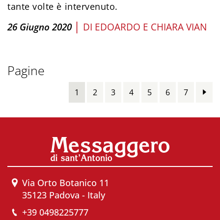
tante volte è intervenuto.
|
26 Giugno 2020
DI
EDOARDO E CHIARA VIAN
Pagine
1
2
3
4
5
6
7
Via Orto Botanico 11
35123 Padova - Italy
+39 0498225777