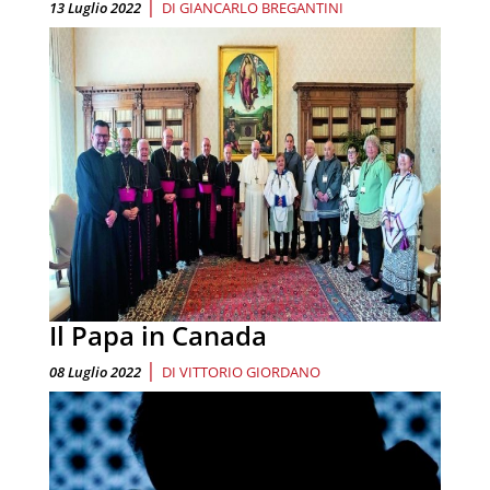
|
13 Luglio 2022
DI
GIANCARLO BREGANTINI
Il Papa in Canada
|
08 Luglio 2022
DI
VITTORIO GIORDANO