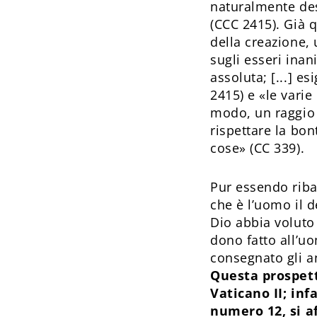
naturalmente des
(CCC 2415). Già q
della creazione, 
sugli esseri inan
assoluta; [...] es
2415) e «le varie
modo, un raggio 
rispettare la bon
cose» (CC 339).
Pur essendo ribad
che è l’uomo il d
Dio abbia voluto
dono fatto all’uo
consegnato gli a
Questa prospett
Vaticano II; inf
numero 12, si 