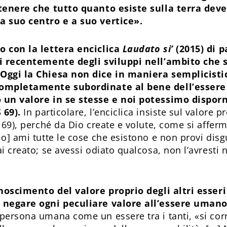
tenere che tutto quanto esiste sulla terra deve
a suo centro e a suo vertice».
o con la lettera enciclica
Laudato si’
(2015) di 
ti recentemente degli sviluppi nell’ambito che
Oggi la Chiesa non dice in maniera semplicistic
completamente subordinate al bene dell’esser
 un valore in se stesse e noi potessimo dispor
 69).
In particolare, l’enciclica insiste sul valore p
 69), perché da Dio create e volute, come si afferm
io] ami tutte le cose che esistono e non provi dis
ai creato; se avessi odiato qualcosa, non l’avresti
onoscimento del valore proprio degli altri esser
 negare ogni peculiare valore all’essere uman
persona umana come un essere tra i tanti, «si corre