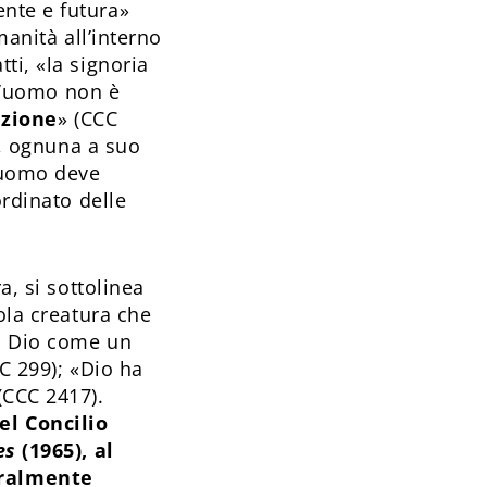
nte e futura»
manità all’interno
ti, «la signoria
ll’uomo non è
azione
» (CCC
o, ognuna a suo
l’uomo deve
ordinato delle
a, si sottolinea
ola creatura che
da Dio come un
C 299); «Dio ha
(CCC 2417).
el Concilio
es
(1965), al
eralmente