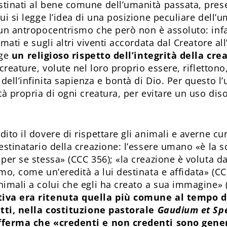
tinati al bene comune dell’umanità passata, prese
ui si legge l’idea di una posizione peculiare dell’u
un antropocentrismo che però non è assoluto: infat
imati e sugli altri viventi accordata dal Creatore a
ige
un religioso rispetto dell’integrità della cre
 creature, volute nel loro proprio essere, rifletton
dell’infinita sapienza e bontà di Dio. Per questo 
tà propria di ogni creatura, per evitare un uso dis
ito il dovere di rispettare gli animali e averne cur
estinatario della creazione: l’essere umano «è la s
 per se stessa» (CCC 356); «la creazione è voluta 
mo, come un’eredità a lui destinata e affidata» (CC
nimali a colui che egli ha creato a sua immagine» 
iva era ritenuta quella più comune al tempo d
atti, nella costituzione pastorale
Gaudium et Sp
afferma che «credenti e non credenti sono gen