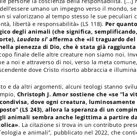
elle persone la coscienza della responsabilità. [...]
 dell’essere umano un impegno verso il mondo, se
n si valorizzano al tempo stesso le sue peculiari c
tà, libertà e responsabilità» (LS 118).
Per quanto
ico degli animali (che significa, semplificando,
orte),
Laudato si’
afferma che «il traguardo de
nella pienezza di Dio, che è stata già raggiunta
scopo finale delle altre creature non siamo noi. Inv
e a noi e attraverso di noi, verso la meta comune,
cendente dove Cristo risorto abbraccia e illumina 
to e da altri argomenti, alcuni teologi stanno svi
empio,
Christoph J. Amor sostiene che «se “la vi
condivisa, dove ogni creatura, luminosamente
 posto” (LS 243), allora la speranza di un comp
gli animali sembra anche legittima a partire d
tolica»
. La citazione si trova in un contributo pr
eologia e animali”, pubblicato nel 2022, che conti