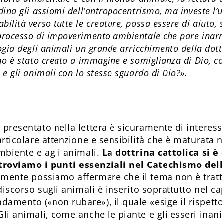
rdina gli assiomi dell’antropocentrismo, ma investe l
ilità verso tutte le creature, possa essere di aiuto, 
processo di impoverimento ambientale che pare inarr
logia degli animali un grande arricchimento della dot
omo è stato creato a immagine e somiglianza di Dio, 
 e gli animali con lo stesso sguardo di Dio?».
 presentato nella lettera è sicuramente di interess
particolare attenzione e sensibilità che è maturata 
ambiente e agli animali.
La dottrina cattolica si è
troviamo i punti essenziali nel Catechismo del
mente possiamo affermare che il tema non è trat
l discorso sugli animali è inserito soprattutto nel c
amento («non rubare»), il quale «esige il rispetto 
Gli animali, come anche le piante e gli esseri inan