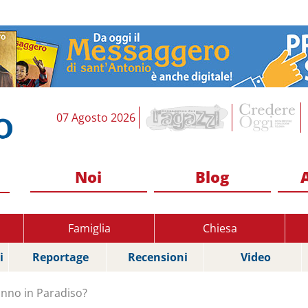
07 Agosto 2026
Noi
Blog
Famiglia
Chiesa
i
Reportage
Recensioni
Video
anno in Paradiso?