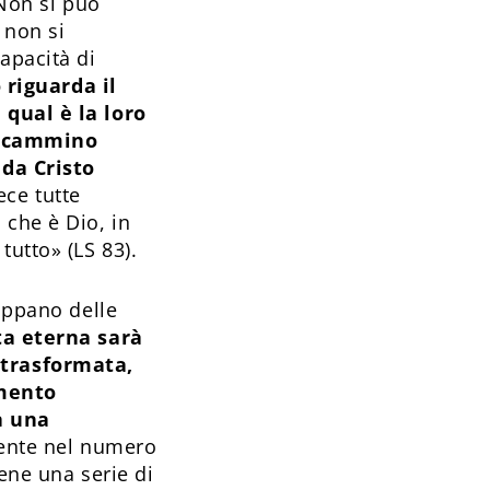
 Non si può
 non si
apacità di
 riguarda il
 qual è la loro
l cammino
 da Cristo
ece tutte
 che è Dio, in
tutto» (LS 83).
luppano delle
ta eterna sarà
 trasformata,
imento
a una
esente nel numero
ene una serie di