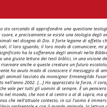
 sto cercando di approfondire una questione teologi
 cuore, e precisamente se esiste una teologia degli a
imali nel disegno di Dio. Il forte legame di affetto 
mali, il loro sguardo, il loro modo di comunicare, mi 
 significato ha la sofferenza degli animali nella Bibb
o una giusta lettura dei testi biblici, in una visione d
 riservare anche a queste creature un futuro escatolo
ente ho avuto modo di conoscere il messaggio di am
 gli animali lasciato da monsignor Ermenegildo Fusar
 nell’anno 2002. [...] Ho apprezzato la forza, il corag
che vale per tutti gli uomini di sempre. È un pensier
sto nel mondo, che non è al centro o al di sopra, ma q
enso che nell’attuale contesto, in cui l’uomo è immer
ilibrio ambientale e con il mondo animale, la lettura 