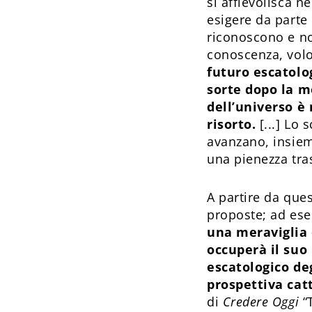
si affievolisca n
esigere da parte
riconoscono e no
conoscenza, volon
futuro escatolog
sorte dopo la m
dell’universo è 
risorto.
[...] Lo 
avanzano, insiem
una pienezza tras
A partire da ques
proposte; ad es
una meraviglia 
occuperà il suo
escatologico de
prospettiva cat
di
Credere Oggi
“T