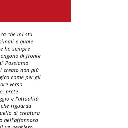
ca che mi sta
nimali e quale
che ho sempre
pongono di fronte
ia? Possiamo
el creato non più
gico come per gli
ore verso
o, prete
gio e l’attualità
o che riguarda
uello di creatura
so nell’affannosa
di un pensiero