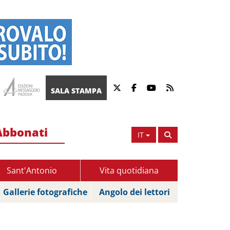
SALA STAMPA
Abbonati
IT
Sant'Antonio
Vita quotidiana
Gallerie fotografiche
Angolo dei lettori