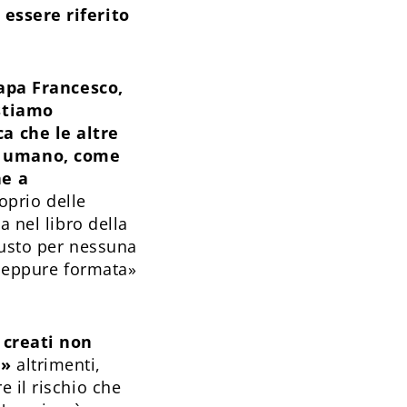
 essere riferito
papa Francesco,
 stiamo
a che le altre
e umano, come
ne a
roprio delle
a nel libro della
gusto per nessuna
 neppure formata»
i creati non
o»
altrimenti,
 il rischio che