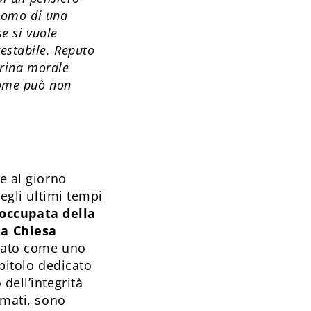
’uomo di una
se si vuole
estabile. Reputo
trina morale
come può non
e al giorno
negli ultimi tempi
 occupata della
la Chiesa
tato come uno
apitolo dedicato
dell’integrità
imati, sono