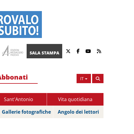
SALA STAMPA
Abbonati
IT
Sant'Antonio
Vita quotidiana
Gallerie fotografiche
Angolo dei lettori