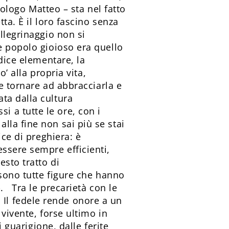
teologo Matteo – sta nel fatto
ta. È il loro fascino senza
ellegrinaggio non si
e popolo gioioso era quello
dice elementare, la
’ alla propria vita,
ne tornare ad abbracciarla e
ta dalla cultura
 a tutte le ore, con i
la fine non sai più se stai
ice di preghiera: è
ssere sempre efficienti,
sto tratto di
 sono tutte figure che hanno
». Tra le precarietà con le
e. Il fedele rende onore a un
vivente, forse ultimo in
 guarigione, dalle ferite