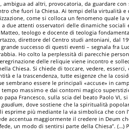
 ambigua ad altri, provocatoria, da guardare con 
tro che fuori la Chiesa. Ai tempi della virtualità e
alizzazione, come si colloca un fenomeno quale la 
due attenti osservatori delle dinamiche sociali ed
 Matteo, teologo e docente di teologia fondamentale
tazzo, direttore del Centro studi antoniani, dal 19
grande successo di questi eventi – segnala fra Luc
 rabbia. Ho colto la perplessità di parecchie persone
 peregrinazione delle reliquie viene incontro e sol
ella Chiesa. Si chiede di toccare, vedere, esserci,
antità e la trascendenza, tutte esigenze che la cosi
ue sembrano essere le principali «accuse» in cam
i tempo massimo e dai contorni magico superstizios
 papa Francesco, sulla scia del beato Pao­lo VI, s
i gaudium
, dove sostiene che la spiritualità popola
 li esprime più mediante la via simbolica che con l
 fede accentua maggiormente il credere in Deum ch
fede, un modo di sentirsi parte della Chiesa”. (…) P