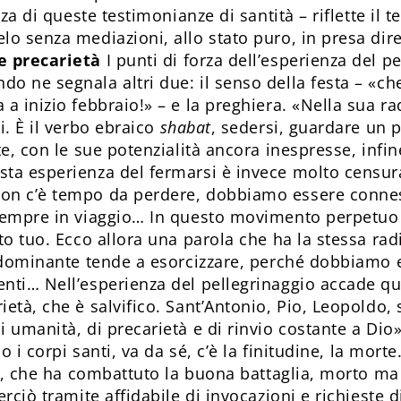
rza di queste testimonianze di santità – riflette il 
o senza mediazioni, allo stato puro, in presa diret
e precarietà
I punti di forza dell’esperienza del p
o ne segnala altri due: il senso della festa – «ch
a inizio febbraio!» – e la preghiera. «Nella sua ra
i. È il verbo ebraico
shabat
, sedersi, guardare un po
te, con le sue potenzialità ancora inespresse, infi
ta esperienza del fermarsi è invece molto censura
on c’è tempo da perdere, dobbiamo essere connessi
sempre in viaggio… In questo movimento perpetuo al
to tuo. Ecco allora una parola che ha la stessa rad
a dominante tende a esorcizzare, perché dobbiamo e
nti… Nell’esperienza del pellegrinaggio accade que
età, che è salvifico. Sant’Antonio, Pio, Leopoldo,
 umanità, di precarietà e di rinvio costante a Dio
do i corpi santi, va da sé, c’è la finitudine, la mort
ta, che ha combattuto la buona battaglia, morto ma 
rciò tramite affidabile di invocazioni e richieste di