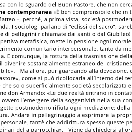
ssa con lo sguardo del Buon Pastore, che non cerca
ne contemporanea
«È ben comprensibile che in t
tteo –, perché, a prima vista, società postmodern
da. I sociologi parlano di “eclissi del sacro”: sar
le di pellegrini richiamate dai santi o dal Giubileo!
ettiva metafisica, mette in pensione ogni morale 
erimento comunitario interpersonale, tanto da mette
ica. E comunque, la rottura della trasmissione della
 il divenire sostanzialmente estraneo del cristiane
ibile». Ma allora, pur guardando alla devozione, c
store», come si può ricollocarla all’interno del t
 è che solo superficialmente società secolarizzata 
ne don Armando: «Le due realtà entrano in conta
 ovvero l’emergere della soggettività nella sua con
soggetto postmoderno rifiuta ogni mediazione: della
ura. Andare in pellegrinaggio a esprimere la propr
 personale, tant’è che addirittura spesso queste p
dinari della parrocchia». Viene da chiedersi allor