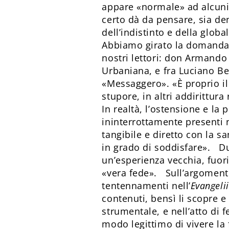
appare «normale» ad alcuni,
certo dà da pensare, sia den
dell’indistinto e della glob
Abbiamo girato la domanda a 
nostri lettori: don Armando
Urbaniana, e fra Luciano Ber
«Messaggero». «È proprio il 
stupore, in altri addirittura
In realtà, l’ostensione e la
ininterrottamente presenti n
tangibile e diretto con la s
in grado di soddisfare». D
un’esperienza vecchia, fuor
«vera fede». Sull’argomento
tentennamenti nell’
Evangeli
contenuti, bensì li scopre e
strumentale, e nell’atto di
modo legittimo di vivere la 