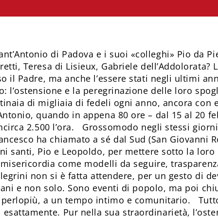
t’Antonio di Padova e i suoi «colleghi» Pio da Pi
tti, Teresa di Lisieux, Gabriele dell’Addolorata? La
so il Padre, ma anche l’essere stati negli ultimi a
o: l’ostensione e la peregrinazione delle loro spogl
tinaia di migliaia di fedeli ogni anno, ancora con
 Antonio, quando in appena 80 ore – dal 15 al 20 fe
incirca 2.500 l’ora. Grossomodo negli stessi giorni
ancesco ha chiamato a sé dal Sud (San Giovanni R
ni santi, Pio e Leopoldo, per mettere sotto la loro 
la misericordia come modelli da seguire, trasparenz
legrini non si è fatta attendere, per un gesto di d
liani e non solo. Sono eventi di popolo, ma poi chi
 perlopiù, a un tempo intimo e comunitario. Tutto 
sattamente. Pur nella sua straordinarietà, l’osten