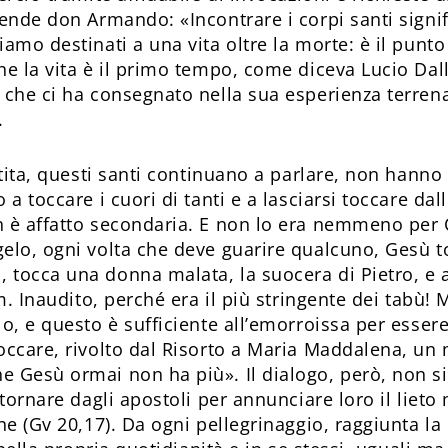
rende don Armando: «Incontrare i corpi santi signi
amo destinati a una vita oltre la morte: è il punto
e la vita è il primo tempo, come diceva Lucio Dalla
 che ci ha consegnato nella sua esperienza terrena
.
artita, questi santi continuano a parlare, non hann
a toccare i cuori di tanti e a lasciarsi toccare dal
 è affatto secondaria. E non lo era nemmeno per Cr
elo, ogni volta che deve guarire qualcuno, Gesù to
tocca una donna malata, la suocera di Pietro, e a
im. Inaudito, perché era il più stringente dei tabù!
o, e questo è sufficiente all’emorroissa per essere 
occare, rivolto dal Risorto a Maria Maddalena, un
 Gesù ormai non ha più». Il dialogo, però, non si
 tornare dagli apostoli per annunciare loro il liet
ne (Gv 20,17). Da ogni pellegrinaggio, raggiunta l