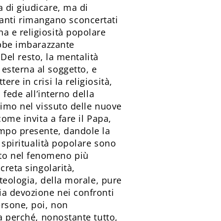
 di giudicare, ma di
anti rimangano sconcertati
a e religiosità popolare
ebbe imbarazzante
 Del resto, la mentalità
esterna al soggetto, e
re in crisi la religiosità,
 fede all’interno della
simo nel vissuto delle nuove
ome invita a fare il Papa,
empo presente, dandole la
e spiritualità popolare sono
tto nel fenomeno più
creta singolarità,
 teologia, della morale, pure
ia devozione nei confronti
ersone, poi, non
a perché, nonostante tutto,