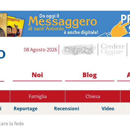
08 Agosto 2026
Noi
Blog
Famiglia
Chiesa
i
Reportage
Recensioni
Video
care la fede