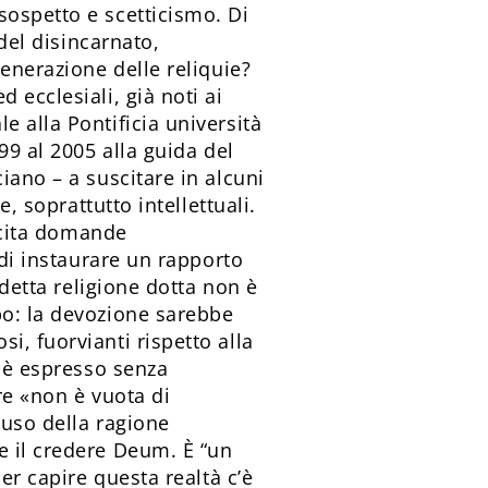
sospetto e scetticismo. Di
 del disincarnato,
venerazione delle reliquie?
 ecclesiali, già noti ai
 alla Pontificia università
99 al 2005 alla guida del
iano – a suscitare in alcuni
, soprattutto intellettuali.
lecita domande
 di instaurare un rapporto
ddetta religione dotta non è
po: la devozione sarebbe
i, fuorvianti rispetto alla
i è espresso senza
re «non è vuota di
’uso della ragione
e il credere Deum. È “un
er capire questa real­tà c’è