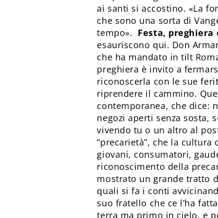
ai santi si accostino. «La fo
che sono una sorta di Vangel
tempo».
Festa, preghiera 
esauriscono qui. Don Armand
che ha mandato in tilt Roma 
preghiera è invito a fermars
riconoscerla con le sue feri
riprendere il cammino. Ques
contemporanea, che dice: n
negozi aperti senza sosta, 
vivendo tu o un altro al pos
“precarietà”, che la cultur
giovani, consumatori, gaude
riconoscimento della precari
mostrato un grande tratto di
quali si fa i conti avvicinan
suo fratello che ce l’ha fat
terra ma primo in cielo, e pe