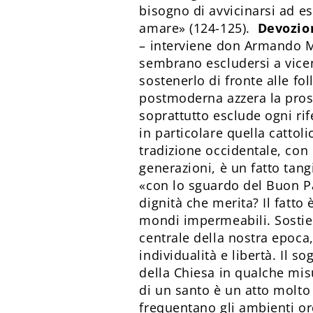
bisogno di avvicinarsi ad e
amare» (124-125).
Devozio
– interviene don Armando Ma
sembrano escludersi a vicen
sostenerlo di fronte alle fol
postmoderna azzera la prosp
soprattutto esclude ogni rif
in particolare quella cattol
tradizione occidentale, con
generazioni, è un fatto tang
«con lo sguardo del Buon Pa
dignità che merita? Il fatto
mondi impermeabili. Sostie
centrale della nostra epoca,
individualità e libertà. Il 
della Chiesa in qualche mis
di un santo è un atto molto
frequentano gli ambienti or