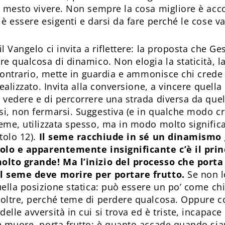
n mesto vivere. Non sempre la cosa migliore è acco
 è essere esigenti e darsi da fare perché le cose 
l Vangelo ci invita a riflettere: la proposta che Ges
e qualcosa di dinamico. Non elogia la staticità, la 
 contrario, mette in guardia e ammonisce chi crede
realizzato. Invita alla conversione, a vincere quell
 vedere e di percorrere una strada diversa da quel
i, non fermarsi. Suggestiva (e in qualche modo cr
eme, utilizzata spesso, ma in modo molto significa
tolo 12).
Il seme racchiude in sé un dinamismo 
colo e apparentemente insignificante c’è il prin
olto grande! Ma l’inizio del processo che porta
l seme deve morire per portare frutto.
Se non l
uella posizione statica: può essere un po’ come chi
oltre, perché teme di perdere qualcosa. Oppure c
lle avversità in cui si trova ed è triste, incapace 
e muore, porta frutto: è quanto accade quando sia