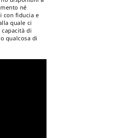
lamento né
 con fiducia e
lla quale ci
 capacità di
rso qualcosa di