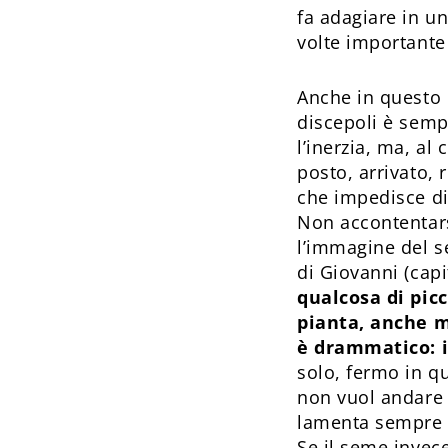
fa adagiare in u
volte importante
Anche in questo i
discepoli è sempr
l’inerzia, ma, al
posto, arrivato, 
che impedisce di
Non accontentars
l’immagine del s
di Giovanni (capi
qualcosa di pic
pianta, anche m
è drammatico: i
solo, fermo in q
non vuol andare 
lamenta sempre de
Se il seme invec