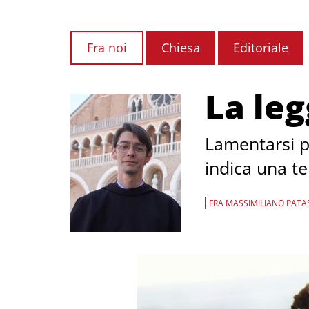
Fra noi
Chiesa
Editoriale
La le
Lamentarsi pe
indica una te
FRA MASSIMILIANO PATAS