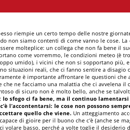
spesso riempie un certo tempo delle nostre giornat
do non siamo contenti di come vanno le cose. La 
sere molteplice: un collega che non fa bene il suo 
ortano come vorremmo, le condizioni meteo (è tr
oppo umido), i vicini che non si sopportano più, e 
 situazioni reali, che ci fanno sentire a disagio 
ramente è importante affrontare le questioni che
e che ne facciamo una malattia che ci avvelena il 
ntoso di sicuro non è molto bello, anche se talvol
e:
lo sfogo ci fa bene, ma il continuo lamentarsi
e c’è l’accontentarsi: le cose non possono semp
ccettare quello che viene.
Un atteggiamento acc
capace di gioire per il buono che c’è (anche se ma
rci volare basso, perché a volte toglie il desiderio d