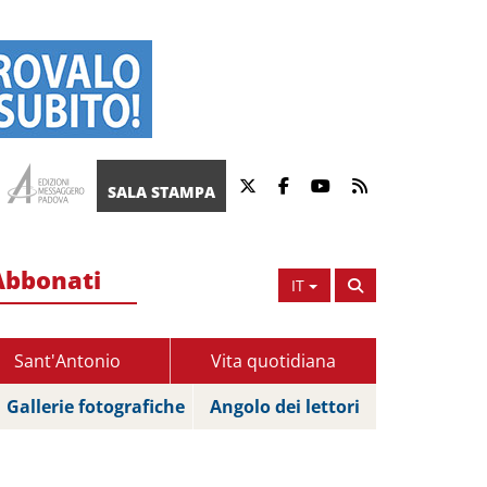
SALA STAMPA
Abbonati
IT
Sant'Antonio
Vita quotidiana
Gallerie fotografiche
Angolo dei lettori