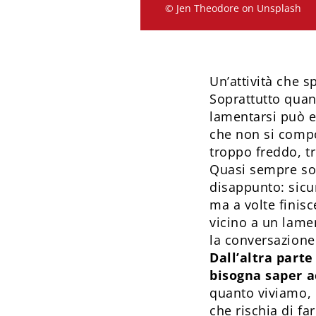
© Jen Theodore on Unsplash
Un’attività che 
Soprattutto quan
lamentarsi può es
che non si comp
troppo freddo, tr
Quasi sempre sono
disappunto: sicu
ma a volte finisc
vicino a un lame
la conversazion
Dall’altra part
bisogna saper a
quanto viviamo, 
che rischia di fa