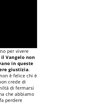
no per vivere
il Vangelo non
ovano in queste
ere giustizia
.
on è felice chi è
 non crede di
iltà di fermarsi
sona che abbiamo
 fa perdere