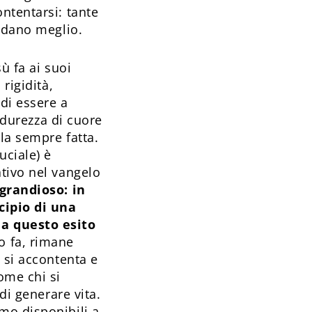
ntentarsi: tante
vadano meglio.
ù fa ai suoi
rigidità,
 di essere a
a durezza di cuore
la sempre fatta.
uciale) è
tivo nel vangelo
grandioso: in
cipio di una
 a questo esito
o fa, rimane
 si accontenta e
ome chi si
di generare vita.
mo disponibili a