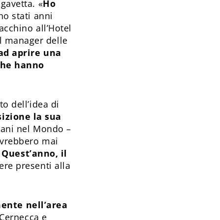
gavetta. «
Ho
no stati anni
facchino all’Hotel
l manager delle
ad aprire una
che hanno
o dell’idea di
sizione la sua
liani nel Mondo –
 avrebbero mai
.
Quest’anno, il
ere presenti alla
ente nell’area
o Cernecca e