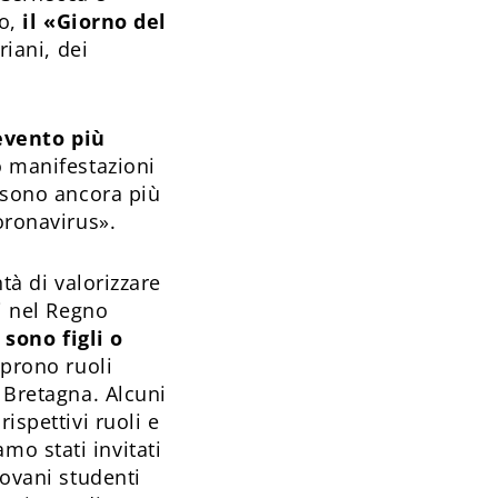
no,
il «Giorno del
riani, dei
evento più
o manifestazioni
o sono ancora più
oronavirus».
tà di valorizzare
ti nel Regno
 sono figli o
oprono ruoli
n Bretagna. Alcuni
ispettivi ruoli e
amo stati invitati
iovani studenti