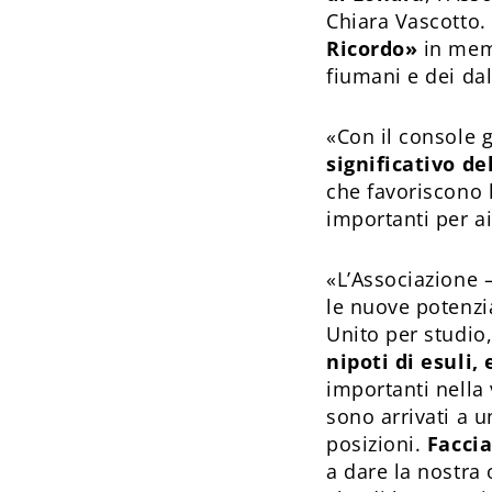
Chiara Vascotto. 
Ricordo»
in memo
fiumani e dei da
«Con il console g
significativo de
che favoriscono l
importanti per ai
«L’Associazione –
le nuove potenzia
Unito per studio,
nipoti di esuli,
importanti nella 
sono arrivati a u
posizioni.
Facci
a dare la nostra 