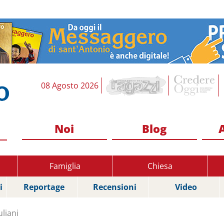
08 Agosto 2026
Noi
Blog
Famiglia
Chiesa
i
Reportage
Recensioni
Video
uliani