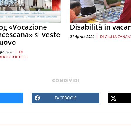
log «Vocazione
Disabilità in vaca
ncescana» si veste
|
21 Aprile 2020
DI
GIULIA CANAN
nuovo
|
io 2020
DI
BERTO TORTELLI
CONDIVIDI
FACEBOOK