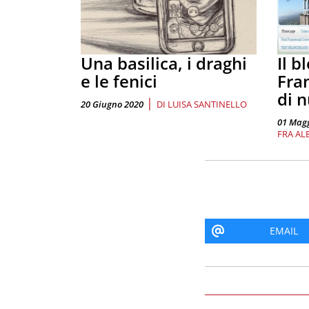
Una basilica, i draghi
Il b
e le fenici
Fra
di 
|
20 Giugno 2020
DI
LUISA SANTINELLO
01 Magg
FRA AL
EMAIL