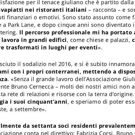
fazione per il tenace giuliano che è partito dalla 
vapiatti nei ristoranti italiani
– racconta – e so
aiuti finanziari o emotivi. Sono stato assunto come 
a Park Lane, e dopo cinque anni sono diventato i
atering.
Il percorso professionale mi ha portato 
lavora in grandi edifici
, come chiese e palazzi,
re trasformati in luoghi per eventi
».
ciuto il sodalizio nel 2016, e si è subito innamorat
gami con i propri conterranei, mettendo a dispo
nza
. «Senza il grande lavoro dell’Associazione Giu
dente Bruno Cernecca – molti dei nostri amici non
a rete di relazioni e risorse con la terra d’origine
gia i suoi cinquant’anni
, e speriamo di poter ess
ste, a settembre».
lmente da settanta soci residenti prevalentem
ociazione conta nel direttivo: Fabrizia Corsi, Brun