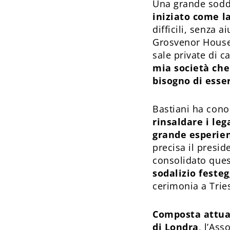
Una grande soddis
iniziato come la
difficili, senza 
Grosvenor House 
sale private di c
mia società che 
bisogno di esse
Bastiani ha conos
rinsaldare i le
grande esperie
precisa il presi
consolidato quest
sodalizio festeg
cerimonia a Trie
Composta attua
di Londra
, l’Ass