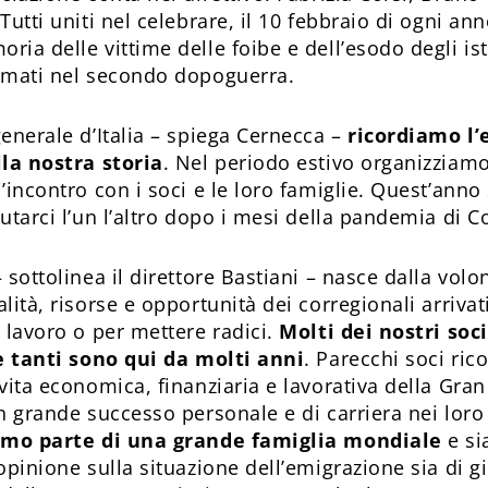
Tutti uniti nel celebrare, il 10 febbraio di ogni an
ria delle vittime delle foibe e dell’esodo degli ist
lmati nel secondo dopoguerra.
enerale d’Italia – spiega Cernecca –
ricordiamo l’
lla nostra storia
. Nel periodo estivo organizziam
’incontro con i soci e le loro famiglie. Quest’ann
utarci l’un l’altro dopo i mesi della pandemia di C
 sottolinea il direttore Bastiani – nasce dalla volon
lità, risorse e opportunità dei corregionali arriva
 lavoro o per mettere radici.
Molti dei nostri soci
 e tanti sono qui da molti anni
. Parecchi soci ric
vita economica, finanziaria e lavorativa della Gra
n grande successo personale e di carriera nei loro r
amo parte di una grande famiglia mondiale
e si
opinione sulla situazione dell’emigrazione sia di g