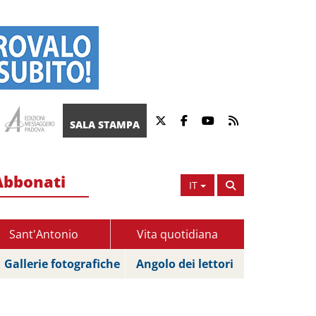
SALA STAMPA
Abbonati
IT
Sant'Antonio
Vita quotidiana
Gallerie fotografiche
Angolo dei lettori