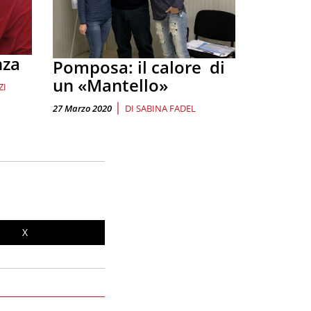
nza
Pomposa: il calore di
un «Mantello»
ZI
|
27 Marzo 2020
DI
SABINA FADEL
X