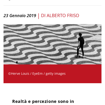
|
DI
ALBERTO FRISO
23 Gennaio 2019
©Herve Louis / EyeEm / getty images
Realtà e percezione sono in