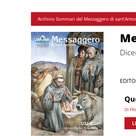
Archivio Sommari del Messaggero di sant'Anto
Me
Dice
EDITO
Qu
DI FR
L