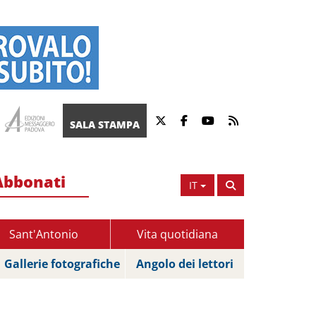
SALA STAMPA
Abbonati
IT
Sant'Antonio
Vita quotidiana
Gallerie fotografiche
Angolo dei lettori