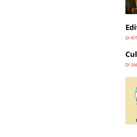
Edi
DI R
Cu
DI SA