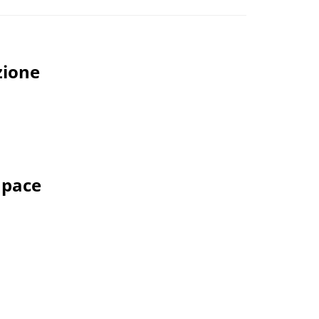
zione
 pace