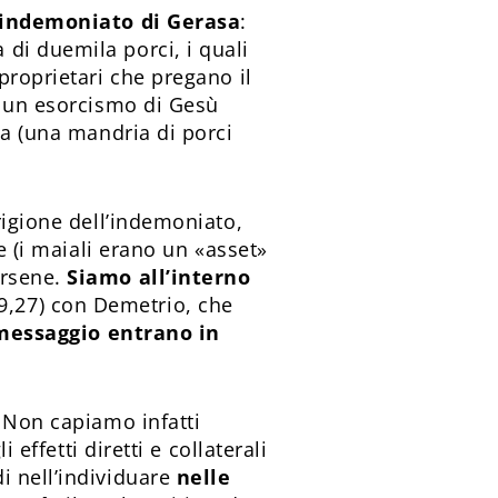
l’indemoniato di Gerasa
:
di duemila porci, i quali
proprietari che pregano il
i un esorcismo di Gesù
na (una mandria di porci
rigione dell’indemoniato,
e (i maiali erano un «asset»
arsene.
Siamo all’interno
9,27) con Demetrio, che
o messaggio entrano in
. Non capiamo infatti
 effetti diretti e collaterali
i nell’individuare
nelle