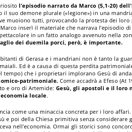
riosito
l’episodio narrato da Marco (5,1-20) del
il suo demone plurale («legione») in una mandria 
ove muoiono tutti, provocando la protesta dei loro 
Marco inserì il materiale che narrava l’episodio d
 spettacolare in un fatto analogo avvenuto nella zo
taglio dei duemila porci, però, è importante.
abitanti di Gerasa e i mandriani non è tanto la gua
i maiali. Ed è a causa di questa perdita patrimonial
el tempo) che i proprietari implorano Gesù di and
nomico-patrimoniale.
Come accadrà a Efeso (At 1
nto e oro di Artemide:
Gesù, gli apostoli e il lor
l’economia locale
.
uncia come una minaccia concreta per i loro affari
esù e poi della Chiesa primitiva senza considerare gli
eva nell’economia. Ormai gli storici sono concord