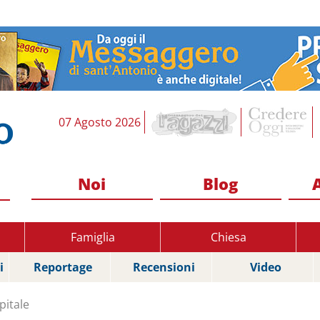
07 Agosto 2026
Noi
Blog
Famiglia
Chiesa
i
Reportage
Recensioni
Video
pitale