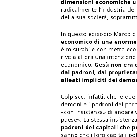
dimensioni economiche una
radicalmente l’industria del 
della sua società, soprattut
In questo episodio Marco c
economico di una enorme
è misurabile con metro econ
rivela allora una intenzione
economico.
Gesù non era c
dai padroni, dai proprieta
alleati impliciti dei demo
Colpisce, infatti, che le du
demoni e i padroni dei porci
«con insistenza» di andare 
paese». La stessa insistenz
padroni dei capitali che p
sanno che i loro capitali p