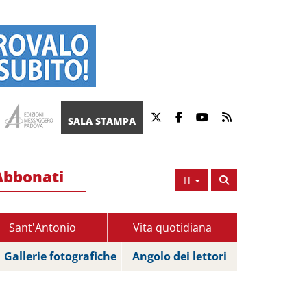
SALA STAMPA
Abbonati
IT
Sant'Antonio
Vita quotidiana
Gallerie fotografiche
Angolo dei lettori