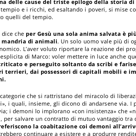
 delle cause del triste epilogo della storia di
tempio e i ricchi, ed esaltando i poveri, si mise con
to quelli del tempio.
i dice che
per Gesù una sola anima salvata è pi
 mandria di animali
. Un solo uomo vale più di og
omico. L’aver voluto riportare la reazione dei prop
 esplicita di Marco: voler mettere in luce anche qu
riticato e perseguito soltanto da scribi e fari
ri terrieri, dai possessori di capitali mobili e 
ni.
e categorie che si rattristano del miracolo di libera
», i quali, insieme, gli dicono di andarsene via. I 
via; i demoni lo implorano «con insistenza» che «no
a, per salvare un contratto di mutuo vantaggio tra
referiscono la coabitazione coi demoni all’arri
otrebbero continuare a esistere e a produrre rendit