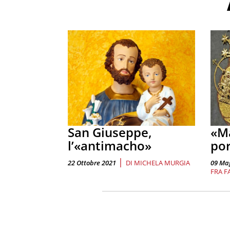
San Giuseppe,
«Ma
l’«antimacho»
por
|
22 Ottobre 2021
DI
MICHELA MURGIA
09 Ma
FRA F