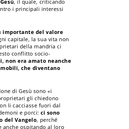
 Gesù
, il quale, criticando
tro i principali interessi
ù importante del valore
ni capitale, la sua vita non
rietari della mandria ci
esto conflitto socio-
sei, non era amato neanche
immobili, che diventano
zione di Gesù sono «i
proprietari gli chiedono
n li cacciasse fuori dal
 demoni e porci:
ci sono
vo del Vangelo
, perché
e anche ospitando al loro