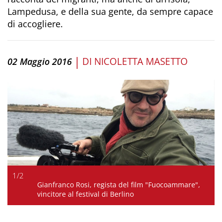
Lampedusa, e della sua gente, da sempre capace
di accogliere.
|
DI
NICOLETTA MASETTO
02 Maggio 2016
1
/
2
Gianfranco Rosi, regista del film "Fuocoammare",
vincitore al festival di Berlino