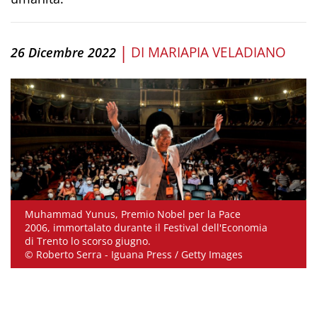
|
DI
MARIAPIA VELADIANO
26 Dicembre 2022
Muhammad Yunus, Premio Nobel per la Pace
2006, immortalato durante il Festival dell'Economia
di Trento lo scorso giugno.
© Roberto Serra - Iguana Press / Getty Images