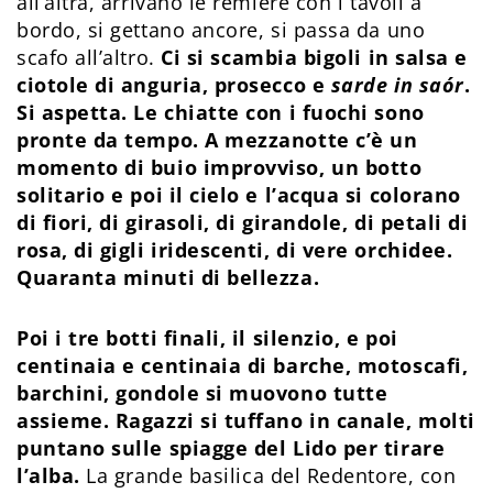
all’altra, arrivano le remiere con i tavoli a
bordo, si gettano ancore, si passa da uno
scafo all’altro.
Ci si scambia bigoli in salsa e
ciotole di anguria, prosecco e
sarde in saór
.
Si aspetta. Le chiatte con i fuochi sono
pronte da tempo. A mezzanotte c’è un
momento di buio improvviso, un botto
solitario e poi il cielo e l’acqua si colorano
di fiori, di girasoli, di girandole, di petali di
rosa, di gigli iridescenti, di vere orchidee.
Quaranta minuti di bellezza.
Poi i tre botti finali, il silenzio, e poi
centinaia e centinaia di barche, motoscafi,
barchini, gondole si muovono tutte
assieme. Ragazzi si tuffano in canale, molti
puntano sulle spiagge del Lido per tirare
l’alba.
La grande basilica del Redentore, con