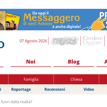
07 Agosto 2026
Noi
Blog
Famiglia
Chiesa
i
Reportage
Recensioni
Video
fuori dalla realtà?