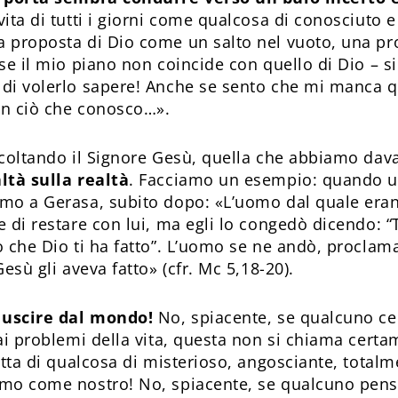
ita di tutti i giorni come qualcosa di conosciuto e
 proposta di Dio come un salto nel vuoto, una pro
se il mio piano non coincide con quello di Dio – s
di volerlo sapere! Anche se sento che mi manca q
 in ciò che conosco…».
scoltando il Signore Gesù, quella che abbiamo dav
ltà sulla realtà
. Facciamo un esempio: quando u
mo a Gerasa, subito dopo: «L’uomo dal quale erano
e di restare con lui, ma egli lo congedò dicendo: “
o che Dio ti ha fatto”. L’uomo se ne andò, proclama
Gesù gli aveva fatto» (cfr. Mc 5,18-20).
i uscire dal mondo!
No, spiacente, se qualcuno c
 ai problemi della vita, questa non si chiama cert
atta di qualcosa di misterioso, angosciante, total
mo come nostro! No, spiacente, se qualcuno pens