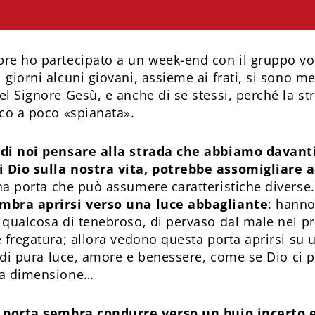
re ho partecipato a un week-end con il gruppo vo
giorni alcuni giovani, assieme ai frati, si sono m
l Signore Gesù, e anche di se stessi, perché la str
oco a poco «spianata».
 di noi pensare alla strada che abbiamo davant
 Dio sulla nostra vita, potrebbe assomigliare 
na porta che può assumere caratteristiche diverse
mbra aprirsi verso una luce abbagliante
: hanno
 qualcosa di tenebroso, di pervaso dal male nel p
 fregatura; allora vedono questa porta aprirsi su u
a di pura luce, amore e benessere, come se Dio ci p
ra dimensione…
a porta sembra condurre verso un buio incerto 