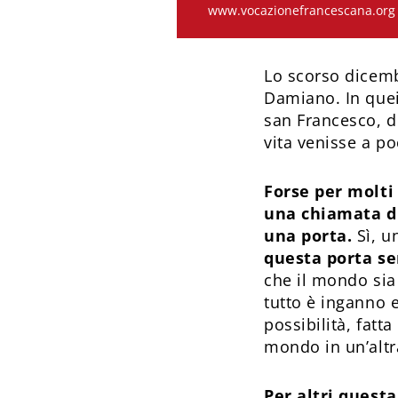
www.vocazionefrancescana.org
Lo scorso dicemb
Damiano. In quei 
san Francesco, de
vita venisse a p
Forse per molti
una chiamata di
una porta.
Sì, u
questa porta se
che il mondo sia
tutto è inganno e
possibilità, fatt
mondo in un’alt
Per altri quest