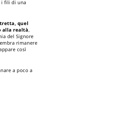
 fili di una
stretta, quel
 alla realtà
,
nia del Signore
 sembra rimanere
appare così
ianare a poco a