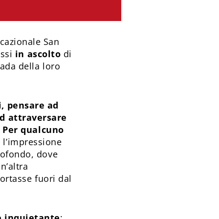
cazionale San
essi
in ascolto
di
ada della loro
i, pensare ad
ad attraversare
.
Per qualcuno
 l’impressione
rofondo, dove
n’altra
ortasse fuori dal
e inquietante
: