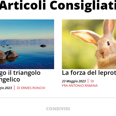
Articoli Consigliat
o il triangolo
La forza del lepro
ngelico
|
23 Maggio 2023
DI
FRA ANTONIO RAMINA
|
io 2023
DI
ERMES RONCHI
CONDIVIDI