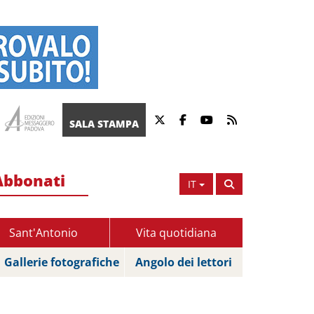
SALA STAMPA
Abbonati
IT
Sant'Antonio
Vita quotidiana
Gallerie fotografiche
Angolo dei lettori