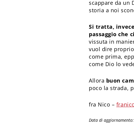
scappare da un Di
storia a noi scon
Si tratta, invec
passaggio che ci
vissuta in manie
vuol dire propri
come prima, eppu
come Dio lo ved
Allora
buon cam
poco la strada, p
fra Nico –
franic
Data di aggiornamento