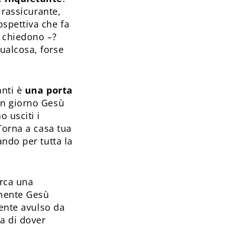
 rassicurante,
spettiva che fa
i chiedono –?
ualcosa, forse
anti è
una porta
n giorno Gesù
 usciti i
Torna a casa tua
ndo per tutta la
erca una
amente Gesù
mente avulso da
a di dover