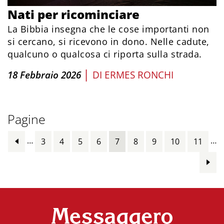
Nati per ricominciare
La Bibbia insegna che le cose importanti non
si cercano, si ricevono in dono. Nelle cadute,
qualcuno o qualcosa ci riporta sulla strada.
|
18 Febbraio 2026
DI
ERMES RONCHI
Pagine
…
…
3
4
5
6
7
8
9
10
11