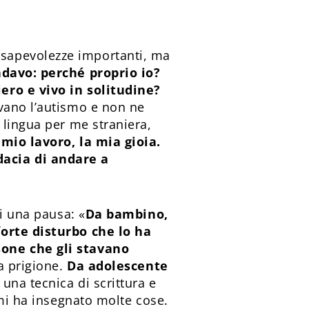
sapevolezze importanti, ma
davo: perché proprio io?
ero e vivo in solitudine?
vano l’autismo e non ne
 lingua per me straniera,
mio lavoro, la mia gioia.
dacia di andare a
li una pausa: «
Da bambino,
forte disturbo che lo ha
sone che gli stavano
a prigione.
Da adolescente
una tecnica di scrittura e
 mi ha insegnato molte cose.