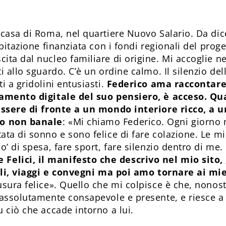
 casa di Roma, nel quartiere Nuovo Salario. Da dic
abitazione finanziata con i fondi regionali del prog
ta dal nucleo familiare di origine. Mi accoglie nel
i allo sguardo. C’è un ordine calmo. Il silenzio del
i a gridolini entusiasti.
Federico ama raccontare
gamento digitale del suo pensiero, è acceso. Qu
 essere di fronte a un mondo interiore ricco, a u
o non banale
: «Mi chiamo Federico. Ogni giorno m
ta di sonno e sono felice di fare colazione. Le mi
o’ di spesa, fare sport, fare silenzio dentro di me.
elici, il manifesto che descrivo nel mio sito,
coli, viaggi e convegni ma poi amo tornare ai mie
usura felice». Quello che mi colpisce è che, nonos
assolutamente consapevole e presente, e riesce a c
 ciò che accade intorno a lui.