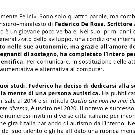
amente Felici». Sono solo quattro parole, ma comb
ensiero–manifesto di
Federico De Rosa. Scrittore 
co è un giovane poco verbale. Nei suoi primi anni di
neralizzato dello sviluppo, una condizione interna
o nelle sue autonomie, ma grazie all’amore del
segnanti di sostegno, ha completato l’intero per
ientifica.
Per comunicare, in sostituzione delle att
 aumentativa e alternativa al computer.
oi studi, Federico ha deciso di dedicarsi alla s
la mente di una persona autistica.
Ha pubblicato
risale al 2014 e si intitola
Quello che non ho mai det
te diversa
, è uscito nel 2020. Il notevole successo 
e numerosi inviti in diverse città italiane per inc
e gira l’Italia parlando di autismo dall’interno. Ne
 del suo talento e gli ha affidato una rubrica mens