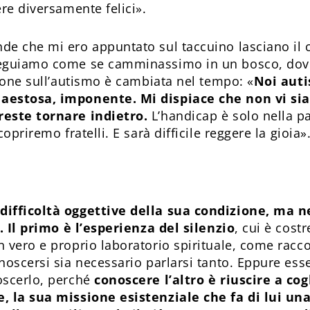
re diversamente felici».
de che mi ero appuntato sul taccuino lasciano il
seguiamo come se camminassimo in un bosco, dove
sione sull’autismo è cambiata nel tempo: «
Noi auti
aestosa, imponente. Mi dispiace che non vi sia
reste tornare indietro.
L’handicap è solo nella p
opriremo fratelli. E sarà difficile reggere la gioia»
difficoltà oggettive della sua condizione, ma n
i. Il primo è l’esperienza del silenzio
, cui è cost
 vero e proprio laboratorio spirituale, come racco
oscersi sia necessario parlarsi tanto. Eppure esser
oscerlo, perché
conoscere l’altro è riuscire a cogl
, la sua missione esistenziale che fa di lui un