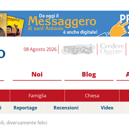
08 Agosto 2026
Noi
Blog
Famiglia
Chiesa
i
Reportage
Recensioni
Video
i, diversamente felici