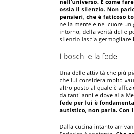
nell’universo. E come fare
ossia il silenzio. Non parl
pensieri, che è faticoso 
nella mente e nel cuore un 
intorno, della verità delle 
silenzio lascia germogliare
I boschi e la fede
Una delle attività che più 
che lui considera molto «aut
altro posto al quale è affez
da tanti anni e dove alla 
fede per lui è fondamental
autistico, non parla. Con l
Dalla cucina intanto arriva