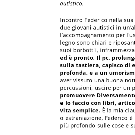
autistico
.
Incontro Federico nella sua
due giovani autistici in un’
l’accompagnamento per l’usci
legno sono chiari e riposant
suoi borbottii, inframmezzat
ed è pronto. Il pc, prolun
sulla tastiera, capisco di
profonda, e a un umorism
aver vissuto una buona notta
percussioni, uscire per un p
promuovere Diversamente F
e lo faccio con libri, arti
vita semplice.
È la mia cla
o estraniazione, Federico è 
più profondo sulle cose e su