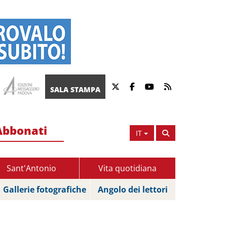
SALA STAMPA
Abbonati
IT
Sant'Antonio
Vita quotidiana
Gallerie fotografiche
Angolo dei lettori