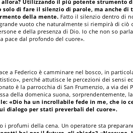
 allora? Utilizzando il più potente strumento d
o solo di fare il silenzio di parole, ma anche di 
tormento della mente.
Fatto il silenzio dentro di 
grande vuoto che naturalmente si riempirà di ciò
persone e della presenza di Dio. Io che non so parla
 la pace dal profondo del cuore».
piace a Federico è camminare nel bosco, in particol
istico», perché attutisce le percezioni dei sensi 
ionato è la parrocchia di San Frumenzio, a via dei P
Messa della domenica suona, sorprendentemente, la
e: «Dio ha un incrollabile fede in me, che io c
ui dialogo per stati preverbali del cuore».
no i profumi della cena. Un operatore sta prepara