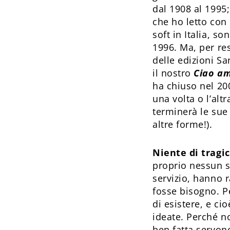
dal 1908 al 1995
che ho letto con
soft in Italia, s
1996. Ma, per re
delle edizioni S
il nostro
Ciao am
ha chiuso nel 20
una volta o l’alt
terminerà le sue
altre forme!).
Niente di tragi
proprio nessun s
servizio, hanno 
fosse bisogno. P
di esistere, e c
ideate. Perché no
ben fatta servono