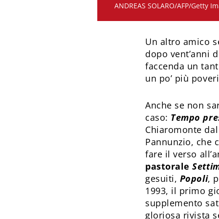
ANDREAS SOLARO/AFP/Getty Im
Un altro amico s
dopo vent’anni d
faccenda un tanti
un po’ più poveri
Anche se non sar
caso:
Tempo pre
Chiaromonte dal
Pannunzio, che c
fare il verso all
pastorale
Setti
gesuiti,
Popoli
, 
1993, il primo gi
supplemento sat
gloriosa rivista 