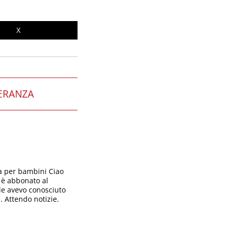
X
ERANZA
ta per bambini Ciao
 è abbonato al
ale avevo conosciuto
. Attendo notizie.