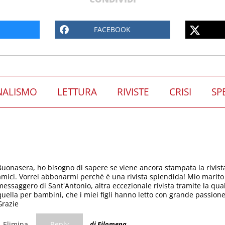
FACEBOOK
NALISMO
LETTURA
RIVISTE
CRISI
SP
Buonasera, ho bisogno di sapere se viene ancora stampata la rivis
amici. Vorrei abbonarmi perché è una rivista splendida! Mio marito
messaggero di Sant'Antonio, altra eccezionale rivista tramite la qu
quella per bambini, che i miei figli hanno letto con grande passione
Grazie
Elimina
Reply
di Filomena