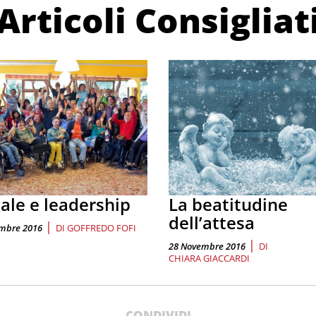
Articoli Consigliat
iale e leadership
La beatitudine
dell’attesa
|
embre 2016
DI
GOFFREDO FOFI
|
28 Novembre 2016
DI
CHIARA GIACCARDI
CONDIVIDI