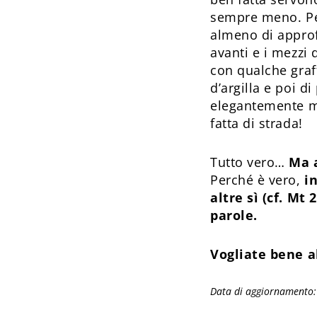
sempre meno. Per
almeno di approf
avanti e i mezzi
con qualche graff
d’argilla e poi 
elegantemente mi
fatta di strada!
Tutto vero…
Ma a
Perché è vero,
i
altre sì (cf. Mt
parole.
Vogliate bene al
Data di aggiornamento