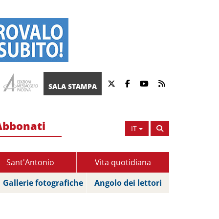
SALA STAMPA
Abbonati
IT
Sant'Antonio
Vita quotidiana
Gallerie fotografiche
Angolo dei lettori