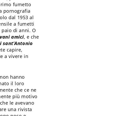
 primo fumetto
a pornografia
solo dal 1953 al
ensile a fumetti
 paio di anni. O
vani amici
, e che
 sant’Antonio
ete capire,
e a vivere in
 non hanno
ato il loro
 mente che ce ne
mente più motivo
 che le avevano
are una rivista
ggono poco e