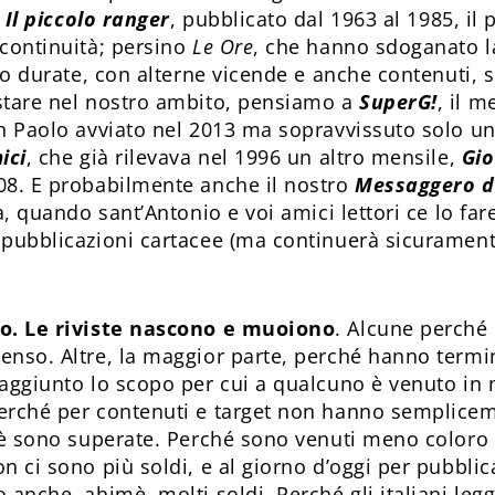
;
Il piccolo ranger
, pubblicato dal 1963 al 1985, il
 continuità; persino
Le Ore
, che hanno sdoganato l
ono durate, con alterne vicende e anche contenuti, 
stare nel nostro ambito, pensiamo a
SuperG!
, il m
an Paolo avviato nel 2013 ma sopravvissuto solo un
ici
, che già rilevava nel 1996 un altro mensile,
Gio
08. E probabilmente anche il nostro
Messaggero di
ra, quando sant’Antonio e voi amici lettori ce lo far
 pubblicazioni cartacee (ma continuerà sicurament
co. Le riviste nascono e muoiono
. Alcune perché
enso. Altre, la maggior parte, perché hanno termin
raggiunto lo scopo per cui a qualcuno è venuto in
erché per contenuti e target non hanno semplice
ioè sono superate. Perché sono venuti meno coloro
n ci sono più soldi, e al giorno d’oggi per pubblic
 anche, ahimè, molti soldi. Perché gli italiani le