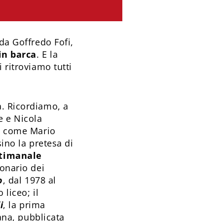
 da Goffredo Fofi,
in barca
. E la
 ritroviamo tutti
a. Ricordiamo, a
e e Nicola
de come Mario
ino la pretesa di
ttimanale
ionario dei
o
, dal 1978 al
liceo; il
i
, la prima
iana, pubblicata