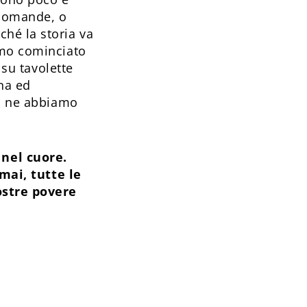
 domande, o
hé la storia va
amo cominciato
 su tavolette
ena ed
e: ne abbiamo
 nel cuore.
mai, tutte le
ostre povere