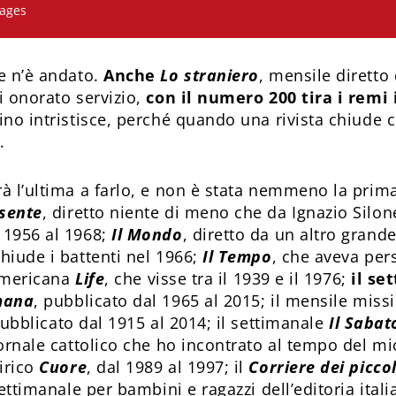
ages
e n’è andato.
Anche
Lo straniero
, mensile diretto
i onorato servizio,
con il numero 200 tira i remi 
no intristisce, perché quando una rivista chiude ci
.
à l’ultima a farlo, e non è stata nemmeno la prim
sente
, diretto niente di meno che da Ignazio Silon
 1956 al 1968;
Il Mondo
, diretto da un altro gran
hiude i battenti nel 1966;
Il Tempo
, che aveva pers
’americana
Life
, che visse tra il 1939 e il 1976;
il se
mana
, pubblicato dal 1965 al 2015; il mensile miss
pubblicato dal 1915 al 2014; il settimanale
Il Sabat
ornale cattolico che ho incontrato al tempo del mio 
irico
Cuore
, dal 1989 al 1997; il
Corriere dei piccol
settimanale per bambini e ragazzi dell’editoria ital