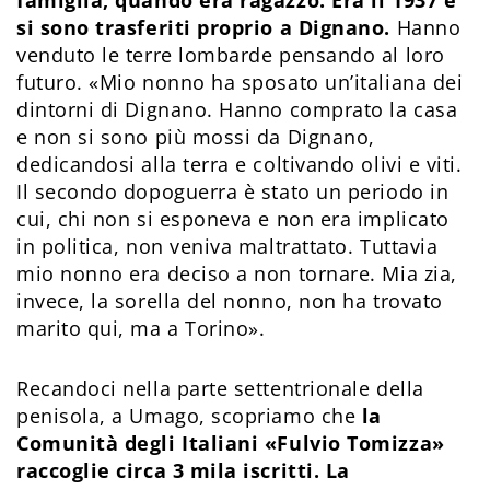
famiglia, quando era ragazzo. Era il 1937 e
si sono trasferiti proprio a Dignano.
Hanno
venduto le terre lombarde pensando al loro
futuro. «Mio nonno ha sposato un’italiana dei
dintorni di Dignano. Hanno comprato la casa
e non si sono più mossi da Dignano,
dedicandosi alla terra e coltivando olivi e viti.
Il secondo dopoguerra è stato un periodo in
cui, chi non si esponeva e non era implicato
in politica, non veniva maltrattato. Tuttavia
mio nonno era deciso a non tornare. Mia zia,
invece, la sorella del nonno, non ha trovato
marito qui, ma a Torino».
Recandoci nella parte settentrionale della
penisola, a Umago, scopriamo che
la
Comunità degli Italiani «Fulvio Tomizza»
raccoglie circa 3 mila iscritti. La