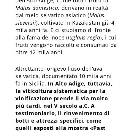
dell’Alto Adige, come tutti i frutti di
Malus domestica
, derivano in realtà
dal melo selvatico asiatico (
Malus
sieversii
), coltivato in Kazakistan già 4
mila anni fa. E ci stupiamo di fronte
alla fama del noce (
Juglans regia
), i cui
frutti vengono raccolti e consumati da
oltre 12 mila anni.
Altrettanto longevo l’uso dell’uva
selvatica, documentato 10 mila anni
fa in Sicilia.
In Alto Adige, tuttavia,
la viticoltura sistematica per la
vinificazione prende il via molto
più tardi, nel V secolo a.C. A
testimoniarlo, il rinvenimento di
botti e attrezzi specifici, come
quelli esposti alla mostra «Past