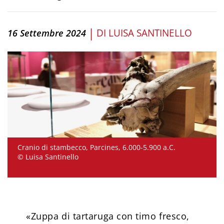
|
DI
LUISA SANTINELLO
16 Settembre 2024
Cranio di stambecco, Parcines, 6.000-5.900 a.C.
© Luisa Santinello
«Zuppa di tartaruga con timo fresco,