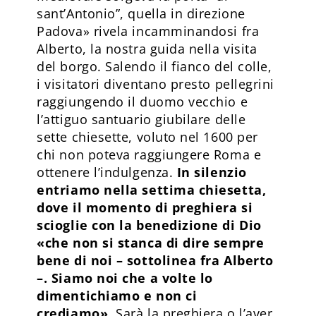
sant’Antonio”, quella in direzione
Padova» rivela incamminandosi fra
Alberto, la nostra guida nella visita
del borgo. Salendo il fianco del colle,
i visitatori diventano presto pellegrini
raggiungendo il duomo vecchio e
l’attiguo santuario giubilare delle
sette chiesette, voluto nel 1600 per
chi non poteva raggiungere Roma e
ottenere l’indulgenza.
In silenzio
entriamo nella settima chiesetta,
dove il momento di preghiera si
scioglie con la benedizione di Dio
«che non si stanca di dire sempre
bene di noi – sottolinea fra Alberto
–. Siamo noi che a volte lo
dimentichiamo e non ci
crediamo».
Sarà la preghiera o l’aver