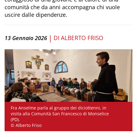
comunità che da anni accompagna chi vuole
uscire dalle dipendenze.
|
DI
ALBERTO FRISO
13 Gennaio 2026
Fra Anselme parla al gruppo dei diciottenni, in
visita alla Comunità San Francesco di Monselice
(PD).
© Alberto Friso