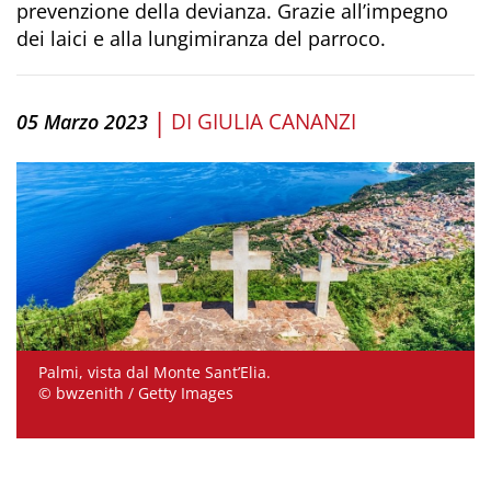
prevenzione della devianza. Grazie all’impegno
dei laici e alla lungimiranza del parroco.
|
DI
GIULIA CANANZI
05 Marzo 2023
Palmi, vista dal Monte Sant’Elia.
© bwzenith / Getty Images