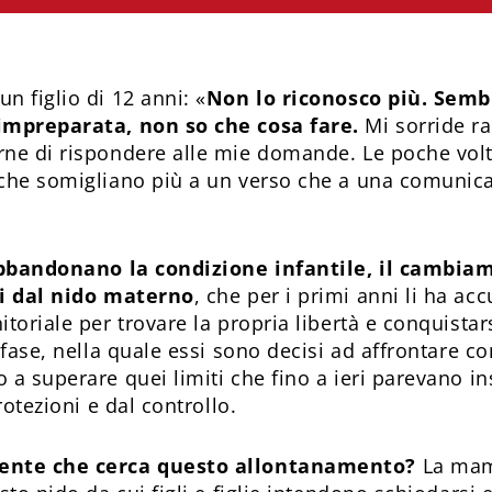
n figlio di 12 anni: «
Non lo riconosco più. Semb
 impreparata, non so che cosa fare.
Mi sorride ra
ne di rispondere alle mie domande. Le poche volt
 che somigliano più a un verso che a una comunica
e abbandonano la condizione infantile, il cambi
si dal nido materno
, che per i primi anni li ha accu
toriale per trovare la propria libertà e conquistar
 fase, nella quale essi sono decisi ad affrontare con
a superare quei limiti che fino a ieri parevano in
rotezioni e dal controllo.
cente che cerca questo allontanamento?
La mam