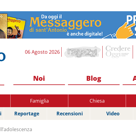
06 Agosto 2026
Noi
Blog
Famiglia
Chiesa
i
Reportage
Recensioni
Video
l’adolescenza