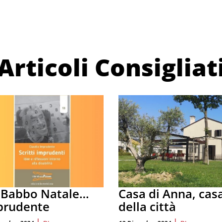
Articoli Consigliat
 Babbo Natale…
Casa di Anna, cas
prudente
della città
|
|