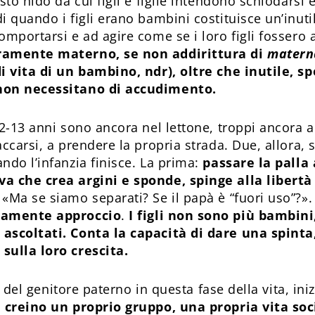
sto nido da cui figli e figlie intendono schiodarsi e
i quando i figli erano bambini costituisce un’inuti
omportarsi e ad agire come se i loro figli fossero
ramente materno, se non addirittura di
matern
i vita di un bambino, ndr), oltre che inutile, s
 non necessitano di accudimento.
12-13 anni sono ancora nel lettone, troppi ancora a
ccarsi, a prendere la propria strada. Due, allora, 
ndo l’infanzia finisce. La prima:
passare la palla 
a che crea argini e sponde, spinge alla libertà
«Ma se siamo separati? Se il papà è “fuori uso”?».
tamente approccio
.
I figli non sono più bambin
ascoltati. Conta la capacità di dare una spinta
sulla loro crescita.
io del genitore paterno in questa fase della vita, ini
a creino un proprio gruppo, una propria vita soc