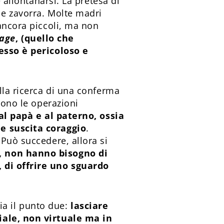
 allontanarsi. La pretesa di
le zavorra. Molte madri
 ancora piccoli, ma non
age
, (quello che
pesso è pericoloso e
lla ricerca di una conferma
sono le operazioni
al papà e al paterno, ossia
 e suscita coraggio
.
 Può succedere, allora si
i, non hanno bisogno di
, di offrire uno sguardo
zia il punto due:
lasciare
iale, non virtuale ma in