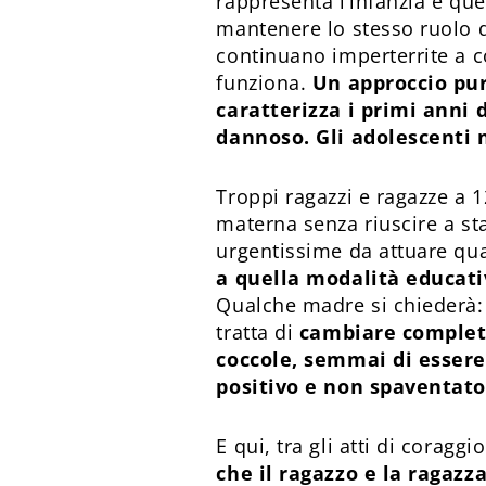
rappresenta l’infanzia e que
mantenere lo stesso ruolo d
continuano imperterrite a c
funziona.
Un approccio pu
caratterizza i primi anni d
dannoso. Gli adolescenti
Troppi ragazzi e ragazze a 
materna senza riuscire a sta
urgentissime da attuare qua
a quella modalità educativ
Qualche madre si chiederà: 
tratta di
cambiare comple
coccole, semmai di essere 
positivo e non spaventato 
E qui, tra gli atti di coragg
che il ragazzo e la ragazz