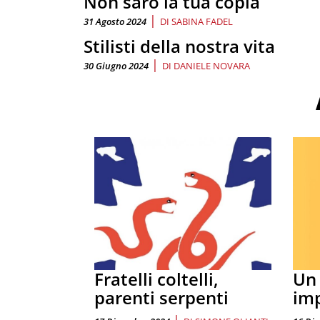
Non sarò la tua copia
|
31 Agosto 2024
DI
SABINA FADEL
Stilisti della nostra vita
|
30 Giugno 2024
DI
DANIELE NOVARA
Fratelli coltelli,
Un
parenti serpenti
im
|