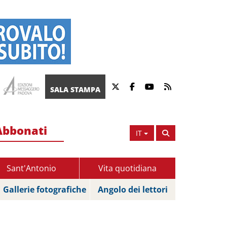
SALA STAMPA
Abbonati
IT
Sant'Antonio
Vita quotidiana
Gallerie fotografiche
Angolo dei lettori