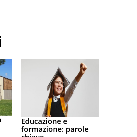
i
a
Educazione e
formazione: parole
chiave