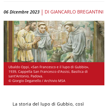
|
DI
GIANCARLO BREGANTINI
06 Dicembre 2023
Ubaldo Oppi, «San Francesco e il lupo di Gubbio»,
1939, Cappella San Francesco d'Assisi, Basilica di
sant'Antonio, Padova.
© Giorgio Deganello / Archivio MSA
La storia del lupo di Gubbio, così