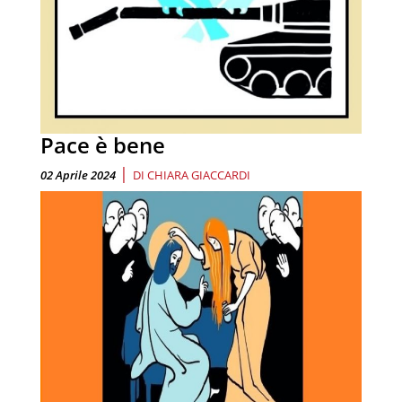
Pace è bene
|
02 Aprile 2024
DI
CHIARA GIACCARDI