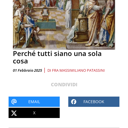
Perché tutti siano una sola
cosa
|
01 Febbraio 2025
DI
FRA MASSIMILIANO PATASSINI
CONDIVIDI
EMAIL
FACEBOOK
X