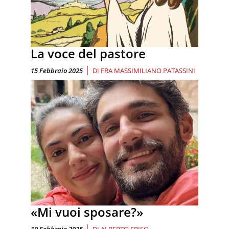
La voce del pastore
|
15 Febbraio 2025
DI
FRA MASSIMILIANO PATASSINI
«Mi vuoi sposare?»
|
10 Febbraio 2025
DI
ALBERTO FRISO