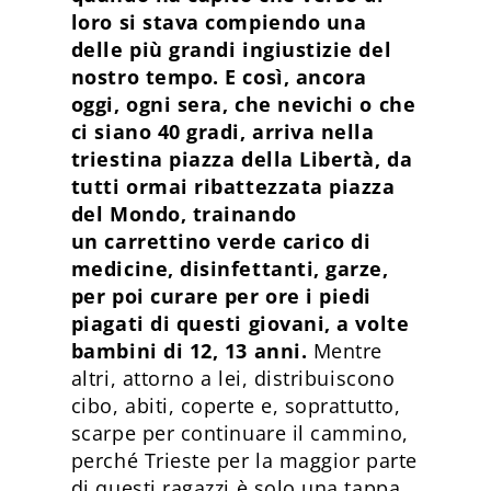
loro si stava compiendo una
delle più grandi ingiustizie del
nostro tempo. E così, ancora
oggi, ogni sera, che nevichi o che
ci siano 40 gradi, arriva nella
triestina piazza della Libertà, da
tutti ormai ribattezzata piazza
del Mondo, trainando
un carrettino verde carico di
medicine, disinfettanti, garze,
per poi curare per ore i piedi
piagati di questi giovani, a volte
bambini di 12, 13 anni.
Mentre
altri, attorno a lei, distribuiscono
cibo, abiti, coperte e, soprattutto,
scarpe per continuare il cammino,
perché Trieste per la maggior parte
di questi ragazzi è solo una tappa