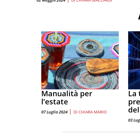
02 Maggio 2024
DI
CHIARA GIACCARDI
Manualità per
La 
l’estate
pre
del
|
07 Luglio 2024
DI
CHIARA MARIO
03 Lug