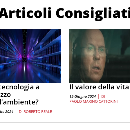
Articoli Consigliat
tecnologia a
Il valore della vita
zzo
|
19 Giugno 2024
DI
l’ambiente?
PAOLO MARINO CATTORINI
|
lio 2024
DI
ROBERTO REALE