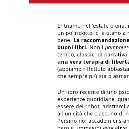
Entriamo nell’estate piena, i
un po’ ridotto, ci aiutano a
bene.
La raccomandazione 
buoni libri.
Non i
pamphlet
tempo, classici di narrativ
una vera terapia di libert
(abbiamo riflettuto abbasta
che sempre più sta plasmand
Un libro recente di uno psi
esperienze quotidiane, qua
essere dei robot, adattarci 
all’unicità che ciascuno di n
Persino noi accademici siamo
parole, immagini evocative,