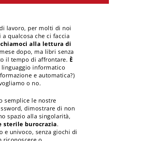
di lavoro, per molti di noi
i a qualcosa che ci faccia
hiamoci alla lettura di
l mese dopo, ma libri senza
o il tempo di affrontare.
È
l linguaggio informatico
informazione e automatica?)
 vogliamo o no.
o semplice le nostre
assword, dimostrare di non
no spazio alla singolarità,
e sterile burocrazia
.
ro e univoco, senza giochi di
n riconoscere o