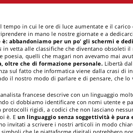
l tempo in cui le ore di luce aumentate e il carico 
 riprendere in mano le nostre giornate e a dedicarc
è: abbandoniamo per un po’ gli schermi e dedic
s
in vetta alle classifiche che diventano obsoleti i
a e poesia, quelli che magari non avevamo mai avut
à, oltre che di formazione personale.
Libertà da
nza sul fatto che informatica viene dalla crasi di 
o il nostro modo di parlare e di pensare, che lo
canalista francese descrive con un linguaggio molt
ndo ci dobbiamo identificare con nomi utente e p
a protocolli rigidi, a codici che non lasciano nessu
oi è. E
un linguaggio senza soggettività è pura 
 invitati a scrivere i nostri articoli in modo chia
 simboli che le piattaforme digitali potrebbero no