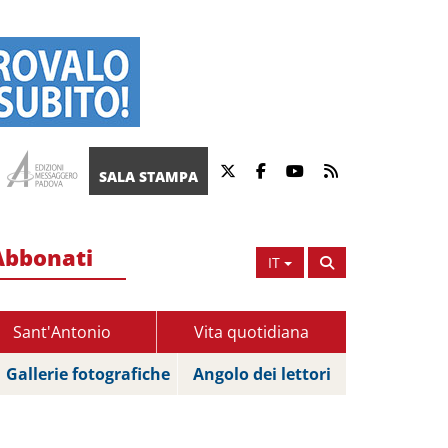
SALA STAMPA
Abbonati
IT
Sant'Antonio
Vita quotidiana
Gallerie fotografiche
Angolo dei lettori