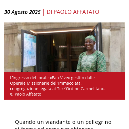
|
DI
PAOLO AFFATATO
30 Agosto 2025
L’ingresso del locale «Eau Vive» gestito dalle
Operaie Missionarie dell’Immacolata,
congregazione legata al Terz’Ordine Carmelitano.
© Paolo Affatato
Quando un viandante o un pellegrino
si ferma ed entra per chiedere