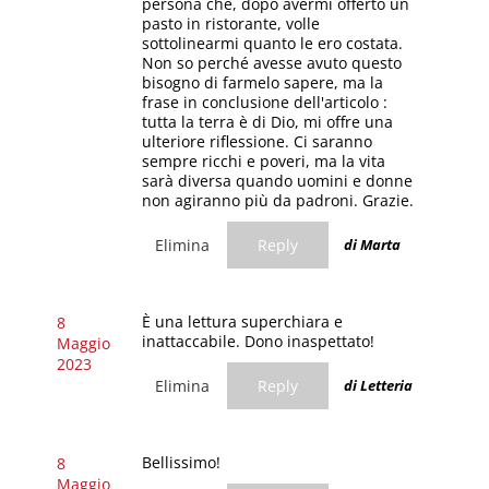
persona che, dopo avermi offerto un
pasto in ristorante, volle
sottolinearmi quanto le ero costata.
Non so perché avesse avuto questo
bisogno di farmelo sapere, ma la
frase in conclusione dell'articolo :
tutta la terra è di Dio, mi offre una
ulteriore riflessione. Ci saranno
sempre ricchi e poveri, ma la vita
sarà diversa quando uomini e donne
non agiranno più da padroni. Grazie.
Elimina
Reply
di Marta
È una lettura superchiara e
8
inattaccabile. Dono inaspettato!
Maggio
2023
Elimina
Reply
di Letteria
Bellissimo!
8
Maggio